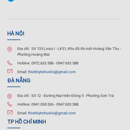
HÀ NỘI
Địa chỉ : Số 135 Louis I - LK51, Khu đô thị mới Hoàng Văn Thụ -
Phường Hoàng Mai
Hotline: 0972.633.588 - 0947.633.588
Email:
thietbiytehueloi@gmail.com
ĐÀ NẴNG
Địa chỉ : Số 12 - Đường Nại Hiên Đông 5 - Phường Sơn Trà
Hotline: 0941.038.536 - 0947.633.588
Email:
thietbiytehueloi@gmail.com
TP HỒ CHÍ MINH