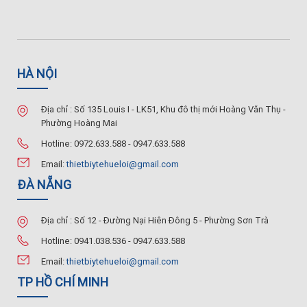
HÀ NỘI
Địa chỉ : Số 135 Louis I - LK51, Khu đô thị mới Hoàng Văn Thụ -
Phường Hoàng Mai
Hotline: 0972.633.588 - 0947.633.588
Email:
thietbiytehueloi@gmail.com
ĐÀ NẴNG
Địa chỉ : Số 12 - Đường Nại Hiên Đông 5 - Phường Sơn Trà
Hotline: 0941.038.536 - 0947.633.588
Email:
thietbiytehueloi@gmail.com
TP HỒ CHÍ MINH