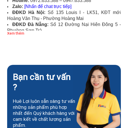
Hotline:
0972.633.588 – 0947.633.588
Zalo:
[Nhấn để chat trực tiếp]
ĐĐKD Hà Nội:
Số 135 Louis I - LK51, KĐT mới
Hoàng Văn Thụ - Phường Hoàng Mai
ĐĐKD Đà Nẵng:
Số 12 Đường Nại Hiên Đông 5 -
Phường Sơn Trà
Xem thêm
ĐĐKD TP.HCM:
Số 449/55 Đường Trường Chinh -
Phường Tân Bình
Bạn cần tư vấn
?
Huê Lợi luôn sẵn sàng tư vấn
những sản phẩm phù hợp
nhất đến Quý khách hàng với
cam kết về chất lượng sản
phẩm.