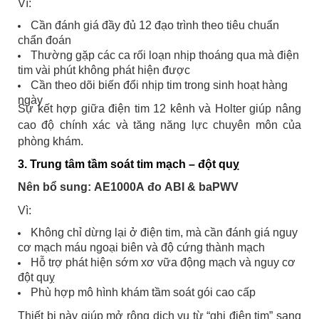
Vì:
Cần đánh giá đầy đủ 12 đạo trình theo tiêu chuẩn
chẩn đoán
Thường gặp các ca rối loạn nhịp thoáng qua mà điện
tim vài phút không phát hiện được
Cần theo dõi biến đổi nhịp tim trong sinh hoạt hàng
ngày
Sự kết hợp giữa điện tim 12 kênh và Holter giúp nâng
cao độ chính xác và tăng năng lực chuyên môn của
phòng khám.
3. Trung tâm tầm soát tim mạch – đột quỵ
Nên bổ sung: AE1000A đo ABI & baPWV
Vì:
Không chỉ dừng lại ở điện tim, mà cần đánh giá nguy
cơ mạch máu ngoại biên và độ cứng thành mạch
Hỗ trợ phát hiện sớm xơ vữa động mạch và nguy cơ
đột quỵ
Phù hợp mô hình khám tầm soát gói cao cấp
Thiết bị này giúp mở rộng dịch vụ từ “ghi điện tim” sang