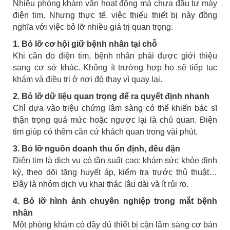
Nhiều phòng khám vẫn hoạt động mà chưa đầu tư máy
điện tim. Nhưng thực tế, việc thiếu thiết bị này đồng
nghĩa với việc bỏ lỡ nhiều giá trị quan trọng.
1. Bỏ lỡ cơ hội giữ bệnh nhân tại chỗ
Khi cần đo điện tim, bệnh nhân phải được giới thiệu
sang cơ sở khác. Không ít trường hợp họ sẽ tiếp tục
khám và điều trị ở nơi đó thay vì quay lại.
2. Bỏ lỡ dữ liệu quan trọng để ra quyết định nhanh
Chỉ dựa vào triệu chứng lâm sàng có thể khiến bác sĩ
thận trọng quá mức hoặc ngược lại là chủ quan. Điện
tim giúp có thêm căn cứ khách quan trong vài phút.
3. Bỏ lỡ nguồn doanh thu ổn định, đều đặn
Điện tim là dịch vụ có tần suất cao: khám sức khỏe định
kỳ, theo dõi tăng huyết áp, kiểm tra trước thủ thuật…
Đây là nhóm dịch vụ khai thác lâu dài và ít rủi ro.
4. Bỏ lỡ hình ảnh chuyên nghiệp trong mắt bệnh
nhân
Một phòng khám có đầy đủ thiết bị cận lâm sàng cơ bản