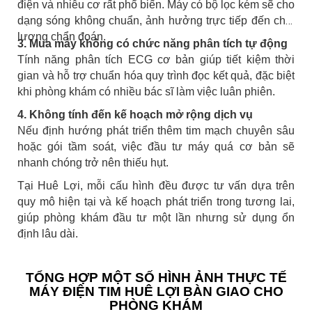
điện và nhiễu cơ rất phổ biến. Máy có bộ lọc kém sẽ cho
dạng sóng không chuẩn, ảnh hưởng trực tiếp đến chất
lượng chẩn đoán.
3. Mua máy không có chức năng phân tích tự động
Tính năng phân tích ECG cơ bản giúp tiết kiệm thời
gian và hỗ trợ chuẩn hóa quy trình đọc kết quả, đặc biệt
khi phòng khám có nhiều bác sĩ làm việc luân phiên.
4. Không tính đến kế hoạch mở rộng dịch vụ
Nếu định hướng phát triển thêm tim mạch chuyên sâu
hoặc gói tầm soát, việc đầu tư máy quá cơ bản sẽ
nhanh chóng trở nên thiếu hụt.
Tại Huê Lợi, mỗi cấu hình đều được tư vấn dựa trên
quy mô hiện tại và kế hoạch phát triển trong tương lai,
giúp phòng khám đầu tư một lần nhưng sử dụng ổn
định lâu dài.
TỔNG HỢP MỘT SỐ HÌNH ẢNH THỰC TẾ
MÁY ĐIỆN TIM HUÊ LỢI BÀN GIAO CHO
PHÒNG KHÁM