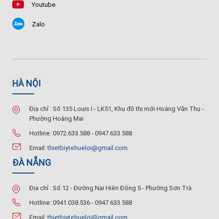
Youtube
Zalo
HÀ NỘI
Địa chỉ : Số 135 Louis I - LK51, Khu đô thị mới Hoàng Văn Thụ -
Phường Hoàng Mai
Hotline: 0972.633.588 - 0947.633.588
Email:
thietbiytehueloi@gmail.com
ĐÀ NẴNG
Địa chỉ : Số 12 - Đường Nại Hiên Đông 5 - Phường Sơn Trà
Hotline: 0941.038.536 - 0947.633.588
Email:
thietbiytehueloi@gmail.com