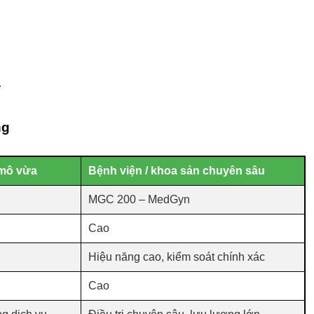
.
ng
mô vừa
Bệnh viện / khoa sản chuyên sâu
MGC 200 – MedGyn
Cao
Hiệu năng cao, kiểm soát chính xác
Cao