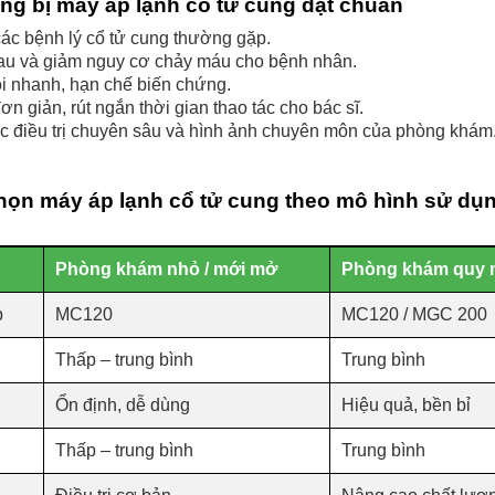
trang bị máy áp lạnh cổ tử cung đạt chuẩn
 các bệnh lý cổ tử cung thường gặp.
đau và giảm nguy cơ chảy máu cho bệnh nhân.
i nhanh, hạn chế biến chứng.
đơn giản, rút ngắn thời gian thao tác cho bác sĩ.
c điều trị chuyên sâu và hình ảnh chuyên môn của phòng khám
 chọn máy áp lạnh cổ tử cung theo mô hình sử dụ
Phòng khám nhỏ / mới mở
Phòng khám quy 
p
MC120
MC120 / MGC 200
Thấp – trung bình
Trung bình
Ổn định, dễ dùng
Hiệu quả, bền bỉ
Thấp – trung bình
Trung bình