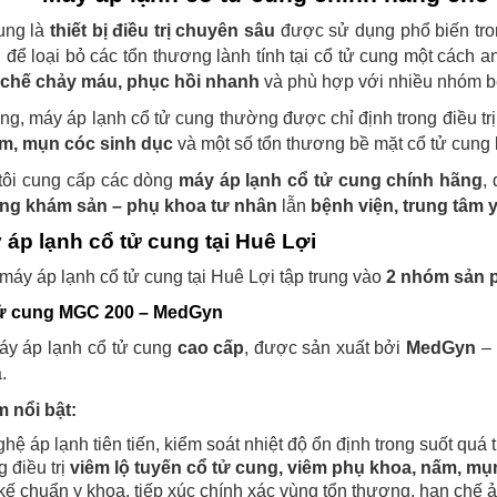
ung là
thiết bị điều trị chuyên sâu
được sử dụng phổ biến tro
h
để loại bỏ các tổn thương lành tính tại cổ tử cung một cách
n chế chảy máu, phục hồi nhanh
và phù hợp với nhiều nhóm b
ng, máy áp lạnh cổ tử cung thường được chỉ định trong điều tr
ấm, mụn cóc sinh dục
và một số tổn thương bề mặt cổ tử cung 
 tôi cung cấp các dòng
máy áp lạnh cổ tử cung chính hãng
,
ng khám sản – phụ khoa tư nhân
lẫn
bệnh viện, trung tâm 
 áp lạnh cổ tử cung tại Huê Lợi
máy áp lạnh cổ tử cung tại Huê Lợi tập trung vào
2 nhóm sản 
 tử cung MGC 200 – MedGyn
y áp lạnh cổ tử cung
cao cấp
, được sản xuất bởi
MedGyn
– 
.
 nổi bật:
 áp lạnh tiên tiến, kiểm soát nhiệt độ ổn định trong suốt quá trì
 điều trị
viêm lộ tuyến cổ tử cung, viêm phụ khoa, nấm, mụ
 kế chuẩn y khoa, tiếp xúc chính xác vùng tổn thương, hạn chế