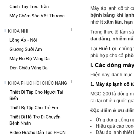
Cánh Tay Treo Trần
Máy áp lạnh cổ tử c
bệnh bằng khí lạn
Máy Chăm Sóc Vết Thương
nhờ
ít xâm lấn, hạ
KHOA NHI
Trong thực tế lâm sà
dai dẳng, nhiễm n
Lồng Ấp - Nôi
Tại
Huê Lợi
, chúng
Giường Sưởi Ấm
phù hợp cho cả
phò
Máy Đo Độ Vàng Da
I. Các dòng máy
Đèn Chiếu Vàng Da
Hiện nay, danh mục 
KHOA PHỤC HỒI CHỨC NĂNG
1. Máy áp lạnh cổ
Thiết Bị Tập Cho Người Tai
MGC 200 là dòng má
Biến
rãi tại nhiều quốc gia
Thiết Bị Tập Cho Trẻ Em
Đặc điểm & ưu điểm
Thiết Bị Hỗ Trợ Di Chuyển
Ứng dụng công nghệ
Bệnh Nhân
Hiệu quả cao trong
Video Hướng Dẫn Tập PHCN
Đầu áp lạnh thiết