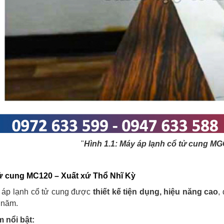
"
Hình 1.1: Máy áp lạnh cổ tử cung M
tử cung MC120 – Xuất xứ Thổ Nhĩ Kỳ
áp lạnh cổ tử cung được
thiết kế tiện dụng, hiệu năng cao
,
 năm.
 nổi bật: