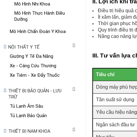
II. Lợi ích khi 
Mô Hình Nhi Khoa
Điều trị hiệu quả
Mô Hình Thực Hành Điều
Ít xâm lấn, giảm 
Dưỡng
Thời gian phục hồ
Quy trình điều trị 
Mô Hình Chẩn Đoán Y Khoa
Nâng cao năng lự
NỘI THẤT Y TẾ
III. Tư vấn lựa
Giường Y Tế Đa Năng
Xe - Cáng Cứu Thương
Tiêu chí
Xe Tiêm - Xe Đẩy Thuốc
Dòng máy phù hợ
THIẾT BỊ BẢO QUẢN - LƯU
TRỮ
Tần suất sử dụng
Tủ Lạnh Âm Sâu
Yêu cầu hiệu năng
Tủ Lạnh Bảo Quản
Ngân sách đầu tư
THIẾT BỊ NAM KHOA