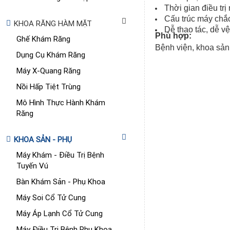
Thời gian điều tr
Cấu trúc máy chắc
KHOA RĂNG HÀM MẶT
Dễ thao tác, dễ v
Phù hợp:
Ghế Khám Răng
Bệnh viện, khoa sản
Dụng Cụ Khám Răng
Máy X-Quang Răng
Nồi Hấp Tiệt Trùng
Mô Hình Thực Hành Khám
Răng
KHOA SẢN - PHỤ
Máy Khám - Điều Trị Bệnh
Tuyến Vú
Bàn Khám Sản - Phụ Khoa
Máy Soi Cổ Tử Cung
Máy Áp Lạnh Cổ Tử Cung
Máy Điều Trị Bệnh Phụ Khoa