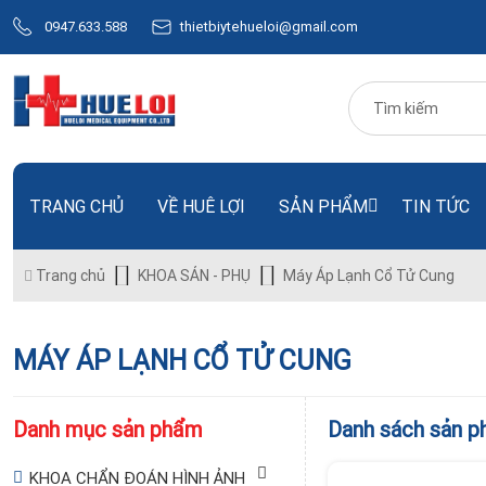
0947.633.588
thietbiytehueloi@gmail.com
TRANG CHỦ
VỀ HUÊ LỢI
SẢN PHẨM
TIN TỨC
Trang chủ
KHOA SẢN - PHỤ
Máy Áp Lạnh Cổ Tử Cung
MÁY ÁP LẠNH CỔ TỬ CUNG
Danh mục sản phẩm
Danh sách sản 
KHOA CHẨN ĐOÁN HÌNH ẢNH