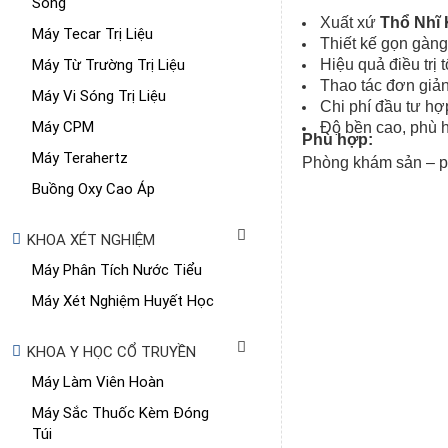
Sống
Xuất xứ
Thổ Nhĩ 
Máy Tecar Trị Liệu
Thiết kế gọn gàng,
Máy Từ Trường Trị Liệu
Hiệu quả điều trị 
Thao tác đơn giản
Máy Vi Sóng Trị Liệu
Chi phí đầu tư hợ
Máy CPM
Độ bền cao, phù h
Phù hợp:
Máy Terahertz
Phòng khám sản – phụ
Buồng Oxy Cao Áp
KHOA XÉT NGHIỆM
Máy Phân Tích Nước Tiểu
Máy Xét Nghiệm Huyết Học
KHOA Y HỌC CỔ TRUYỀN
Máy Làm Viên Hoàn
Máy Sắc Thuốc Kèm Đóng
Túi