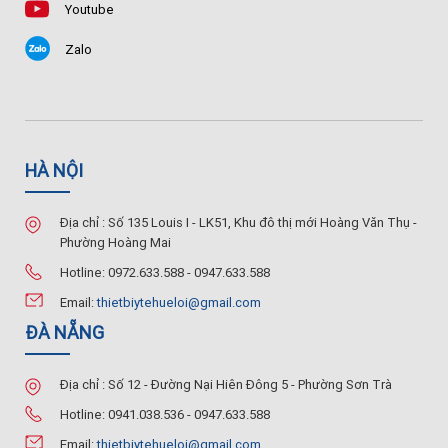
Youtube
Zalo
HÀ NỘI
Địa chỉ : Số 135 Louis I - LK51, Khu đô thị mới Hoàng Văn Thụ -
Phường Hoàng Mai
Hotline: 0972.633.588 - 0947.633.588
Email:
thietbiytehueloi@gmail.com
ĐÀ NẴNG
Địa chỉ : Số 12 - Đường Nại Hiên Đông 5 - Phường Sơn Trà
Hotline: 0941.038.536 - 0947.633.588
Email:
thietbiytehueloi@gmail.com