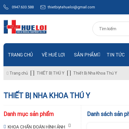
0947.633.588
thietbiytehueloi@gmail.com
TRANG CHỦ
VỀ HUÊ LỢI
SẢN PHẨM
TIN TỨC
Trang chủ
THIẾT BỊ THÚ Y
Thiết Bị Nha Khoa Thú Y
THIẾT BỊ NHA KHOA THÚ Y
Danh mục sản phẩm
Danh sách sản 
KHOA CHẨN ĐOÁN HÌNH ẢNH