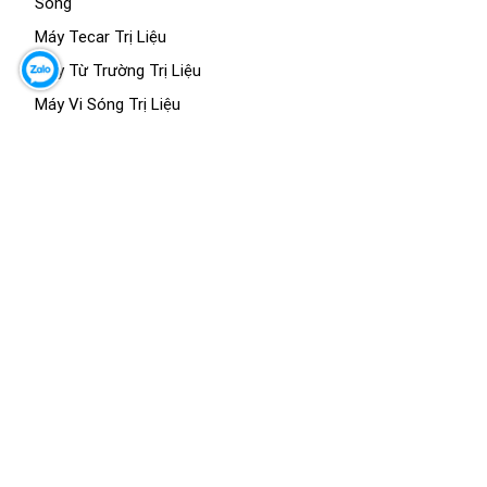
Sống
Máy Tecar Trị Liệu
Máy Từ Trường Trị Liệu
Máy Vi Sóng Trị Liệu
Máy CPM
Máy Terahertz
Buồng Oxy Cao Áp
KHOA XÉT NGHIỆM
Máy Phân Tích Nước Tiểu
Máy Xét Nghiệm Huyết Học
KHOA Y HỌC CỔ TRUYỀN
Máy Làm Viên Hoàn
Máy Sắc Thuốc Kèm Đóng
Túi