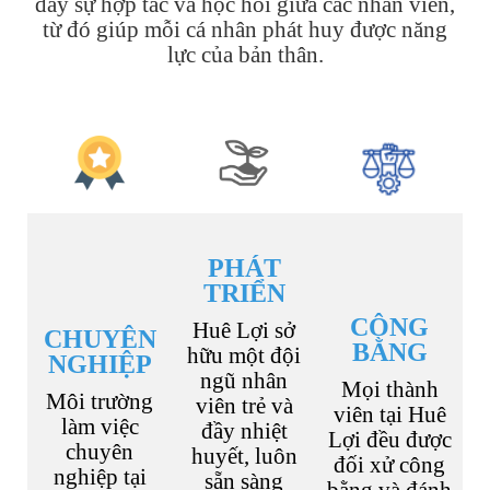
đẩy sự hợp tác và học hỏi giữa các nhân viên,
từ đó giúp mỗi cá nhân phát huy được năng
lực của bản thân.
PHÁT
TRIỂN
CÔNG
Huê Lợi sở
CHUYÊN
BẰNG
hữu một đội
NGHIỆP
ngũ nhân
Mọi thành
Môi trường
viên trẻ và
viên tại Huê
làm việc
đầy nhiệt
Lợi đều được
chuyên
huyết, luôn
đối xử công
nghiệp tại
sẵn sàng