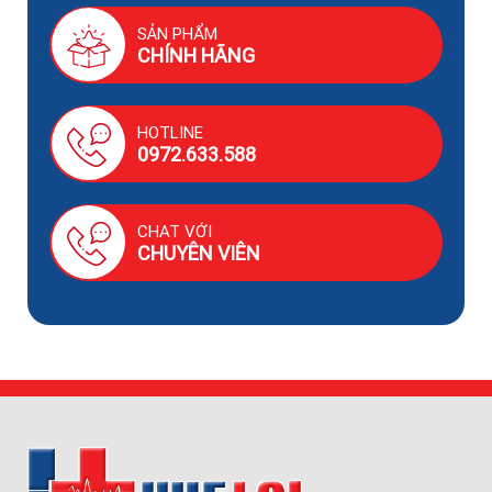
SẢN PHẨM
CHÍNH HÃNG
HOTLINE
0972.633.588
CHAT VỚI
CHUYÊN VIÊN