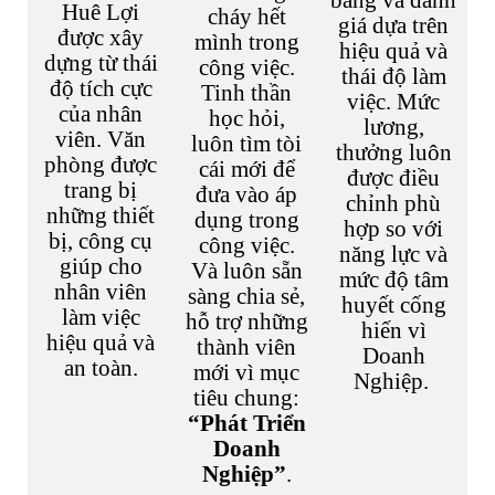
bằng và đánh
Huê Lợi
cháy hết
giá dựa trên
được xây
mình trong
hiệu quả và
dựng từ thái
công việc.
thái độ làm
độ tích cực
Tinh thần
việc. Mức
của nhân
học hỏi,
lương,
viên. Văn
luôn tìm tòi
thưởng luôn
phòng được
cái mới để
được điều
trang bị
đưa vào áp
chỉnh phù
những thiết
dụng trong
hợp so với
bị, công cụ
công việc.
năng lực và
giúp cho
Và luôn sẵn
mức độ tâm
nhân viên
sàng chia sẻ,
huyết cống
làm việc
hỗ trợ những
hiến vì
hiệu quả và
thành viên
Doanh
an toàn.
mới vì mục
Nghiệp.
tiêu chung:
“Phát Triển
Doanh
Nghiệp”
.