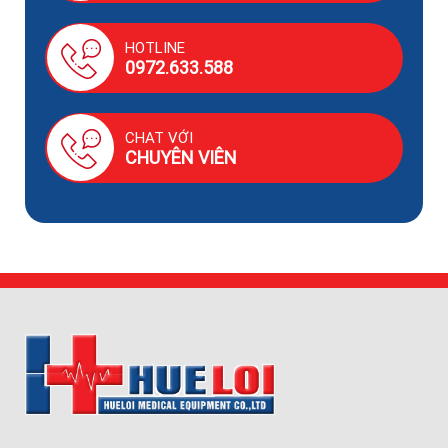
HOTLINE
0972.633.588
CHAT VỚI
CHUYÊN VIÊN