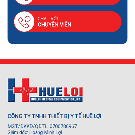
CHAT VỚI
CHUYÊN VIÊN
CÔNG TY TNHH THIẾT BỊ Y TẾ HUÊ LỢI
MST/ĐKKD/QĐTL: 0700786967
Giám đốc: Hoàng Minh Lợi