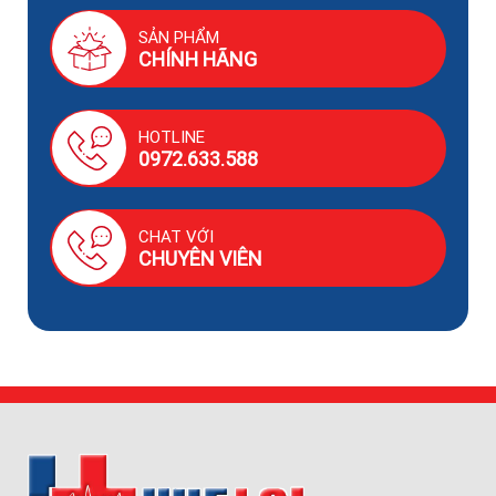
SẢN PHẨM
CHÍNH HÃNG
HOTLINE
0972.633.588
CHAT VỚI
CHUYÊN VIÊN