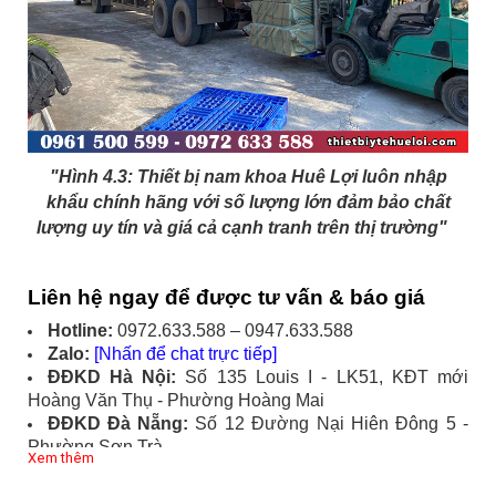
"Hình 4.3: Thiết bị nam khoa Huê Lợi luôn nhập
khẩu chính hãng với số lượng lớn đảm bảo chất
lượng uy tín và giá cả cạnh tranh trên thị trường"
Liên hệ ngay để được tư vấn & báo giá
Hotline:
0972.633.588 – 0947.633.588
Zalo:
[Nhấn để chat trực tiếp]
ĐĐKD Hà Nội:
Số 135 Louis I - LK51, KĐT mới
Hoàng Văn Thụ - Phường Hoàng Mai
ĐĐKD Đà Nẵng:
Số 12 Đường Nại Hiên Đông 5 -
Phường Sơn Trà
Xem thêm
ĐĐKD TP.HCM:
Số 449/55 Đường Trường Chinh -
Phường Tân Bình