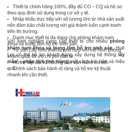
Thiết bị chính hãng 100%, đầy đủ CO – CQ và hồ sơ
theo quy định sử dụng trong cơ sở y tế.
Nhập khẩu trực tiếp với số lượng lớn từ nhà sản xuất
nên đảm bảo chất lượng với giá thành luôn cạnh tranh
trên thị trường.
Danh mục thiết bị đa dạng cho phòng khám nam
Với kinh nghiệm cung cấp thiết bị cho nhiều
phòng
khoa và trung tâm hỗ trợ sinh sản.
khám nam khoa và trung tâm hỗ trợ sinh sản
, Huê
Tư vấn cấu hình thiết bị phù hợp với mô hình phòng
Lợi có thể hỗ trợ khách hàng xây dựng hệ thống
lấy
khám, giúp tối ưu chi phí đầu tư.
mẫu – phân tích tinh trùng
một cách bài bản và hiệu
Hỗ trợ lắp đặt và hướng dẫn vận hành chi tiết.
quả.
Chính sách bảo hành rõ ràng và hỗ trợ kỹ thuật
nhanh khi cần thiết.