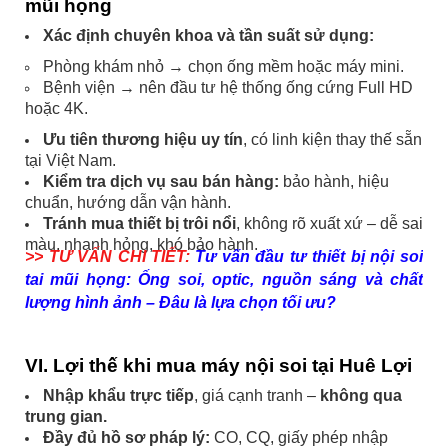
mũi họng
Xác định chuyên khoa và tần suất sử dụng:
Phòng khám nhỏ → chọn ống mềm hoặc máy mini.
Bệnh viện → nên đầu tư hệ thống ống cứng Full HD
hoặc 4K.
Ưu tiên thương hiệu uy tín
, có linh kiện thay thế sẵn
tại Việt Nam.
Kiểm tra dịch vụ sau bán hàng:
bảo hành, hiệu
chuẩn, hướng dẫn vận hành.
Tránh mua thiết bị trôi nổi
, không rõ xuất xứ – dễ sai
màu, nhanh hỏng, khó bảo hành.
>> TƯ VẤN CHI TIẾT:
Tư vấn đầu tư thiết bị nội soi
tai mũi họng: Ống soi, optic, nguồn sáng và chất
lượng hình ảnh – Đâu là lựa chọn tối ưu?
VI. Lợi thế khi mua máy nội soi tại Huê Lợi
Nhập khẩu trực tiếp
, giá cạnh tranh –
không qua
trung gian.
Đầy đủ hồ sơ pháp lý:
CO, CQ, giấy phép nhập