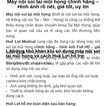
Máy nội soi tai mũi họng chính hãng –
Hình ảnh rõ nét, giá tốt, uy tín
Máy nội soi tai mũi họng
(thiết bị nội soi tai mũi họng,
hệ thống nội soi Tai – Mũi – Họng) là công cụ không thể
thiếu trong chẩn đoán chuyên khoa Tai Mũi Họng, giúp
bác sĩ quan sát sâu và rõ ràng các tổn thương bên
trong.
Huê Lợi Medical
cung cấp đa dạng các dòng máy nội
soi tai mũi họng
chính hãng – hình ảnh Full HD – giá
I. Những khó khăn khi sử dụng máy nội soi
minh bạch
, đồng thời hỗ trợ tư vấn chọn cấu hình phù
tai mũi họng và cách Huê Lợi hỗ trợ
hợp cho từng quy mô phòng khám, từ cơ sở tư nhân
đến bệnh viện chuyên khoa.
Trong thực tế, nhiều cơ sở y tế gặp phải các vấn đề khi
sử dụng máy nội soi như:
Hình ảnh mờ, rung hoặc sai màu do ống nội soi hoặc
camera kém chất lượng.
Ánh sáng không ổn định, gây khó quan sát.
Thiết bị nhanh hỏng do vệ sinh, khử khuẩn không
đúng cách.
Huê Lợi hỗ trợ toàn diện sau bán hàng: