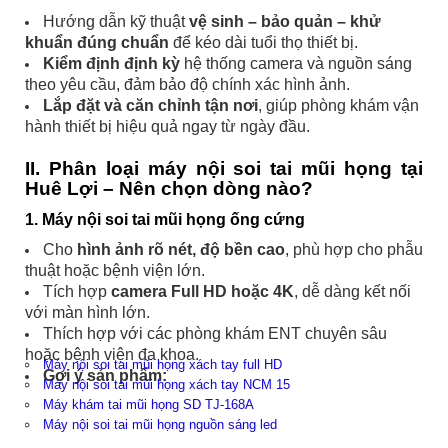
Hướng dẫn kỹ thuật
vệ sinh – bảo quản – khử
khuẩn đúng chuẩn
để kéo dài tuổi thọ thiết bị.
Kiểm định định kỳ
hệ thống camera và nguồn sáng
theo yêu cầu, đảm bảo độ chính xác hình ảnh.
Lắp đặt và căn chỉnh tận nơi
, giúp phòng khám vận
hành thiết bị hiệu quả ngay từ ngày đầu.
II. Phân loại máy nội soi tai mũi họng tại
Huê Lợi – Nên chọn dòng nào?
1. Máy nội soi tai mũi họng ống cứng
Cho
hình ảnh rõ nét, độ bền cao
, phù hợp cho phẫu
thuật hoặc bệnh viện lớn.
Tích hợp
camera Full HD hoặc 4K
, dễ dàng kết nối
với màn hình lớn.
Thích hợp với các phòng khám ENT chuyên sâu
hoặc bệnh viện đa khoa.
Máy nội soi tai mũi họng xách tay full HD
Gợi ý sản phẩm:
Máy nội soi tai mũi họng xách tay NCM 15
Máy khám tai mũi họng SD TJ-168A
Máy nội soi tai mũi họng nguồn sáng led