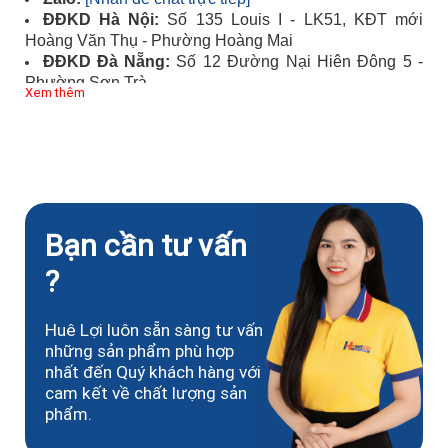
ĐĐKD Hà Nội:
Số 135 Louis I - LK51, KĐT mới
Hoàng Văn Thụ - Phường Hoàng Mai
ĐĐKD Đà Nẵng:
Số 12 Đường Nại Hiên Đông 5 -
Phường Sơn Trà
Xem thêm
ĐĐKD TP.HCM:
Số 449/55 Đường Trường Chinh -
Phường Tân Bình
Bạn cần tư vấn
?
Huê Lợi luôn sẵn sàng tư vấn
những sản phẩm phù hợp
nhất đến Quý khách hàng với
cam kết về chất lượng sản
phẩm.