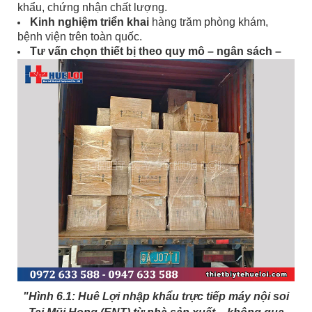
khẩu, chứng nhận chất lượng.
Kinh nghiệm triển khai
hàng trăm phòng khám,
bệnh viện trên toàn quốc.
Tư vấn chọn thiết bị theo quy mô – ngân sách –
nhu cầu thực tế.
Dịch vụ trọn gói:
tư vấn – lắp đặt – hướng dẫn sử
dụng – đào tạo vận hành.
"Hình 6.1: Huê Lợi nhập khẩu trực tiếp máy nội soi