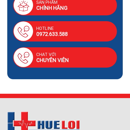
SẢN PHẨM
CHÍNH HÃNG
HOTLINE
0972.633.588
CHAT VỚI
CHUYÊN VIÊN