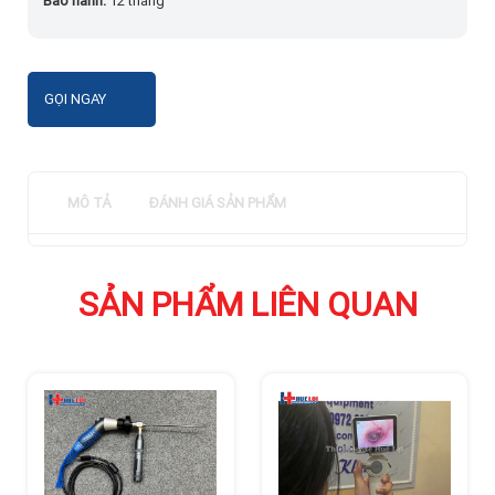
Bảo hành:
12 tháng
GỌI NGAY
MÔ TẢ
ĐÁNH GIÁ SẢN PHẨM
SẢN PHẨM LIÊN QUAN