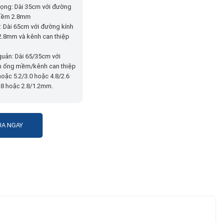
họng: Dài 35cm với đường
mềm 2.8mm
u: Dài 65cm với đường kính
.8mm và kênh can thiệp
quản: Dài 65/35cm với
h ống mềm/kênh can thiệp
 hoặc 5.2/3.0 hoặc 4.8/2.6
.8 hoặc 2.8/1.2mm.
A NGAY