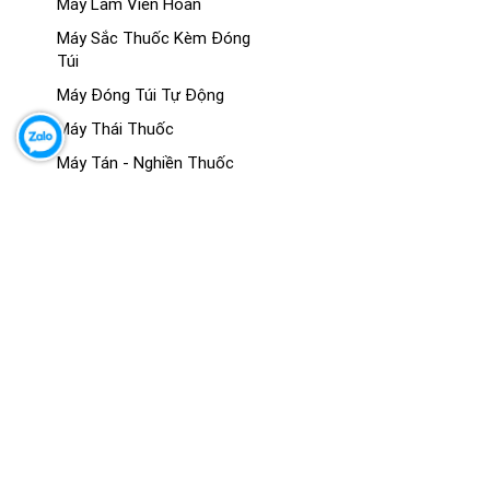
Máy Làm Viên Hoàn
Máy Sắc Thuốc Kèm Đóng
Túi
Máy Đóng Túi Tự Động
Máy Thái Thuốc
Máy Tán - Nghiền Thuốc
Máy Sấy Thuốc
MÔ HÌNH GIẢNG DẠY Y KHOA
Mô Hình Giải Phẫu
Mô Hình Hệ Cơ
Mô Hình Hệ Xương - Khớp
Mô Hình Giải Phẫu Các Cơ
Quan
Mô Hình Đông Y
Mô Hình Thực Hành - Kỹ