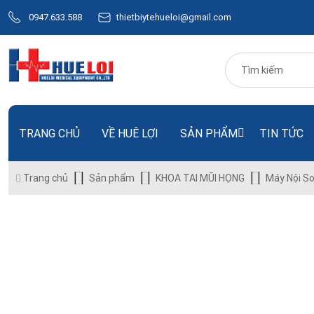
0947.633.588
thietbiytehueloi@gmail.com
TRANG CHỦ
VỀ HUÊ LỢI
SẢN PHẨM
TIN TỨC
Trang chủ
Sản phẩm
KHOA TAI MŨI HỌNG
Máy Nội So