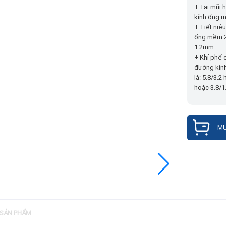
+ Tai mũi 
kính ống 
+ Tiết niệ
ống mềm 2
1.2mm
+ Khí phế 
đường kín
là: 5.8/3.2
hoặc 3.8/1
MU
 SẢN PHẨM