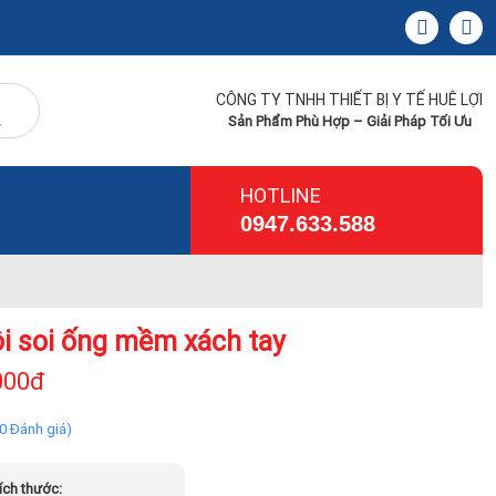
CÔNG TY TNHH THIẾT BỊ Y TẾ HUÊ LỢI
Sản Phẩm Phù Hợp – Giải Pháp Tối Ưu
HOTLINE
0947.633.588
i soi ống mềm xách tay
000đ
(0 Đánh giá)
ích thước: