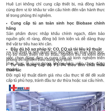
Huê Lợi không chỉ cung cấp thiết bị, mà đồng hành
cùng đơn vị từ khâu tư vấn cấu hình đến vận hành thực
tế trong phòng thí nghiệm.
Cung cấp tủ an toàn sinh học Biobase chính
hãng
Sản phẩm được nhập khẩu chính ngạch, đảm bảo
nguồn gốc rõ ràng, đồng bộ linh kiện và dễ dàng thay
thế vật tư tiêu hao khi cần.
Đầy đủ hồ sơ pháp lý: CO, CQ và tài liệu kỹ thuật
>> Với thiết bị liên quan trực tiếp đến an toàn sinh học,
Hỗ trợ hoàn thiện hồ sơ thầu, nghiệm thu và kiểm định
việc chọn đúng đơn vị cung cấp có kinh nghiệm triển
phòng thí nghiệm theo đúng quy định.
khai thực tế quan trọng không kém việc chọn đúng
Tư vấn đúng cấp độ P1–P4 theo tính chất mẫu
model.
thao tác
Đội ngũ kỹ thuật đánh giá nhu cầu thực tế để đề xuất
cấp tủ phù hợp, tránh đầu tư dư thừa hoặc sai cấu hình.
Hỗ trợ khảo sát mặt bằng và lắp đặt đúng kỹ thuật
Đặc biệt với tủ B2 yêu cầu hệ thống ống xả, Huê Lợi tư
vấn trước khi lắp đặt nhằm hạn chế phát sinh chi phí cải
tạo.
Hướng dẫn vận hành và thay màng lọc định kỳ