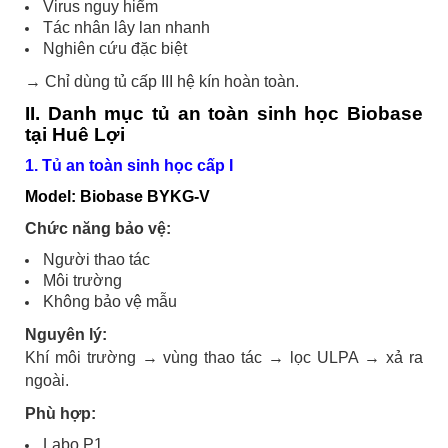
Virus nguy hiểm
Tác nhân lây lan nhanh
Nghiên cứu đặc biệt
→ Chỉ dùng tủ cấp III hệ kín hoàn toàn.
II. Danh mục tủ an toàn sinh học Biobase
tại Huê Lợi
1. Tủ an toàn sinh học cấp I
Model: Biobase BYKG-V
Chức năng bảo vệ:
Người thao tác
Môi trường
Không bảo vệ mẫu
Nguyên lý:
Khí môi trường → vùng thao tác → lọc ULPA → xả ra
ngoài.
Phù hợp:
Labo P1