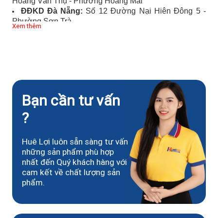
Hoàng Văn Thụ - Phường Hoàng Mai
ĐĐKD Đà Nẵng:
Số 12 Đường Nại Hiên Đông 5 -
Phường Sơn Trà
Xem thêm
ĐĐKD TP.HCM:
Số 449/55 Đường Trường Chinh -
Phường Tân Bình
Bạn cần tư vấn
?
Huê Lợi luôn sẵn sàng tư vấn
những sản phẩm phù hợp
nhất đến Quý khách hàng với
cam kết về chất lượng sản
phẩm.