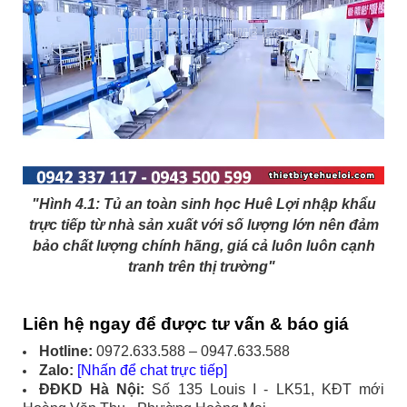
Bàn giao kèm đào tạo sử dụng, nhắc lịch bảo trì, đảm
bảo tủ luôn đạt hiệu suất an toàn theo tiêu chuẩn.
"Hình 4.1: Tủ an toàn sinh học Huê Lợi nhập khẩu
trực tiếp từ nhà sản xuất với số lượng lớn nên đảm
bảo chất lượng chính hãng, giá cả luôn luôn cạnh
tranh trên thị trường"
Liên hệ ngay để được tư vấn & báo giá
Hotline:
0972.633.588 – 0947.633.588
Zalo:
[Nhấn để chat trực tiếp]
ĐĐKD Hà Nội:
Số 135 Louis I - LK51, KĐT mới