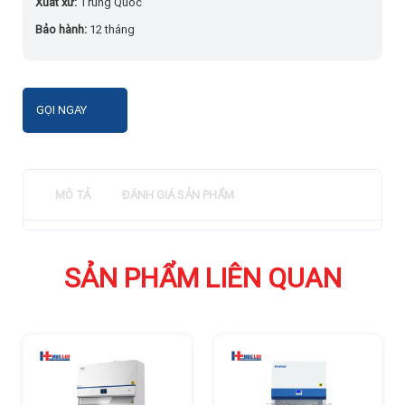
Xuất xứ:
Trung Quốc
Bảo hành:
12 tháng
GỌI NGAY
MÔ TẢ
ĐÁNH GIÁ SẢN PHẨM
SẢN PHẨM LIÊN QUAN