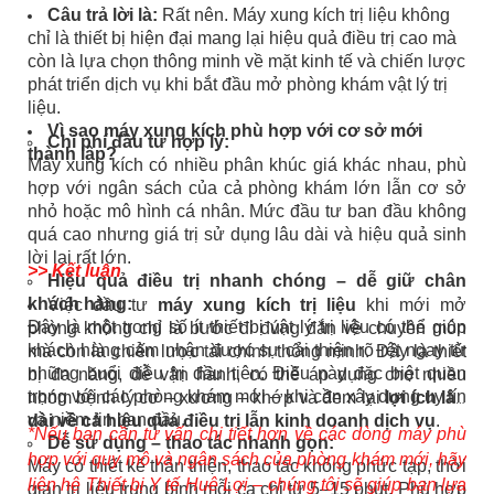
Câu trả lời là:
Rất nên. Máy xung kích trị liệu không
chỉ là thiết bị hiện đại mang lại hiệu quả điều trị cao mà
còn là lựa chọn thông minh về mặt kinh tế và chiến lược
phát triển dịch vụ khi bắt đầu mở phòng khám vật lý trị
liệu.
Vì sao máy xung kích phù hợp với cơ sở mới
Chi phí đầu tư hợp lý:
thành lập?
Máy xung kích có nhiều phân khúc giá khác nhau, phù
hợp với ngân sách của cả phòng khám lớn lẫn cơ sở
nhỏ hoặc mô hình cá nhân. Mức đầu tư ban đầu không
quá cao nhưng giá trị sử dụng lâu dài và hiệu quả sinh
lời lại rất lớn.
>> Kết luận
Hiệu quả điều trị nhanh chóng – dễ giữ chân
khách hàng:
Việc đầu tư
máy xung kích trị liệu
khi mới mở
Đây là một trong số ít thiết bị vật lý trị liệu có thể giúp
phòng không chỉ là bước đi đúng đắn về chuyên môn
khách hàng cảm nhận được sự cải thiện rõ rệt ngay từ
mà còn là chiến lược tài chính thông minh. Đây là thiết
những buổi điều trị đầu tiên. Điều này đặc biệt quan
bị đa năng, dễ vận hành, có thể áp dụng cho nhiều
trọng với các phòng khám mới – khi cần xây dựng uy tín
nhóm bệnh lý cơ – xương – khớp và đem lại
lợi ích lâu
và niềm tin ban đầu.
dài về cả hiệu quả điều trị lẫn kinh doanh dịch vụ
.
*Nếu bạn cần tư vấn chi tiết hơn về các dòng máy phù
Dễ sử dụng – thao tác nhanh gọn:
hợp với quy mô và ngân sách của phòng khám mới, hãy
Máy có thiết kế thân thiện, thao tác không phức tạp, thời
liên hệ Thiết bị Y tế Huê Lợi – chúng tôi sẽ giúp bạn lựa
gian trị liệu trung bình mỗi ca chỉ từ 5–15 phút. Phù hợp