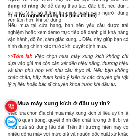
dụng rõ ràng
để dễ dàng thao tác, đặc biệt nếu dùng
tại nhà. Việc có thông tin minh bạch giúp người dùng
11.6 Trải nghiệm dùng thử (nếu có thể)
yên tâm hơn khi sử dụng.
Nếu mua tại cửa hàng, bạn nên yêu cầu được trải
nghiệm hoặc xem demo trực tiếp để đánh giá khả năng
vận hành, độ ồn, cảm giác xung,... Điều này giúp bạn có
hình dung chính xác trước khi quyết định mua.
>>Tóm lại:
V
iệc chọn mua máy xung kích không chỉ
dựa vào giá mà còn cần xét đến hiệu năng, thương hiệu
và tính phù hợp với nhu cầu thực tế. Nếu bạn không
chắc chắn, hãy tham khảo ý kiến từ các chuyên gia vật
lý trị liệu hoặc bác sĩ chuyên khoa trước khi đầu tư.
12. Mua máy xung kích ở đâu uy tín?
Việc lựa chọn địa chỉ mua máy xung kích trị liệu uy tín là
yếu tố quan trọng, quyết định đến chất lượng thiết bị và
hiệu quả sử dụng lâu dài. Trên thị trường hiện nay có
nhiều dòng máy với mức giá và nguồn gốc xuất xứ khác