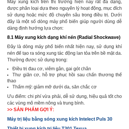
Máy xung kích trên thị trường hiện nay rất đa dạng,
được phân loại dựa theo nguyên lý hoạt động, mục đích
sử dụng hoặc mức độ chuyên sâu trong điều trị. Dưới
đây là một số dòng máy phổ biến giúp người dùng dễ
dàng định hướng lựa chọn:
8.1 Máy xung kích dạng khí nén (Radial Shockwave)
Đây là dòng máy phổ biến nhất hiện nay, sử dụng khí
nén để tạo ra sóng xung tác động lan tỏa trên bề mặt da.
Thường được sử dụng trong:
Điều trị đau cơ, viêm gân, gai gót chân
Thư giãn cơ, hỗ trợ phục hồi sau chấn thương thể
thao
Thẩm mỹ: giảm mỡ dưới da, săn chắc cơ
Ưu điểm: chi phí vừa phải, dễ sử dụng, hiệu quả tốt cho
các vùng mô mềm nông và trung bình.
>> SẢN PHẨM GỢI Ý:
Máy trị liệu bằng sóng xung kích Intelect Puls 30
Thiết bị xung kích trị liệu T301 Texua