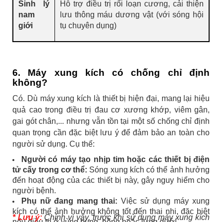
Sinh lý
Hỗ trợ điều trị rối loạn cương, cải thiện
nam
lưu thông máu dương vật (với sóng hội
giới
tụ chuyên dụng)
6. Máy xung kích có chống chỉ định
không?
Có. Dù máy xung kích là thiết bị hiện đại, mang lại hiệu
quả cao trong điều trị đau cơ xương khớp, viêm gân,
gai gót chân,... nhưng vẫn tồn tại một số chống chỉ định
quan trọng cần đặc biệt lưu ý để đảm bảo an toàn cho
người sử dụng. Cụ thể:
Người có máy tạo nhịp tim hoặc các thiết bị điện
tử cấy trong cơ thể:
Sóng xung kích có thể ảnh hưởng
đến hoạt động của các thiết bị này, gây nguy hiểm cho
người bệnh.
Phụ nữ đang mang thai:
Việc sử dụng máy xung
kích có thể ảnh hưởng không tốt đến thai nhi, đặc biệt
* Lưu ý:
Chính vì vậy, trước khi sử dụng máy xung kích
nếu điều trị ở vùng bụng, hông hoặc lưng dưới.