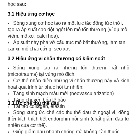
học sau:
3.1 Hiệu ứng cơ học
Sóng xung cơ học tạo ra một lực tác động tức thời,
tạo ra áp suất cao đột ngột lên mô tổn thương (ví dụ mô
viêm, mô xơ, calci hóa).
Áp suất này phá vỡ cấu trúc mô bất thường, làm tan
canxi, mô chai cứng, sẹo xơ.
3.2 Hiệu ứng vi chấn thương có kiểm soát
Sóng xung tạo ra những tổn thương rất nhỏ
(microtrauma) tại vùng mô đích.
Cơ thể nhận diện những vi chấn thương này và kích
hoạt quá trình tự phục hồi tự nhiên:
Tăng sinh mạch máu mới (neovascularization)
Tăng chuyển hóa tế bào
3.3 Ức chế thụ thể đau
Tái tạo collagen, elastin
Sóng xung ức chế các thụ thể đau ở ngoại vi, đồng
thời kích thích tiết endorphin nội sinh (chất giảm đau tự
nhiên của cơ thể).
Giúp giảm đau nhanh chóng mà không cần thuốc.