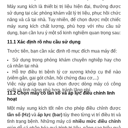
Máy xung kích là thiết bị trị liệu hiện đại, thường được
sử dụng tại các phòng khám vật lý trị liệu, phục hồi chức
năng và cả tại nhà. Tuy nhiên, để chọn được một chiếc
máy xung kích chất lượng, phù hợp với nhu cầu sử
dụng, bạn cần lưu ý một số kinh nghiệm quan trọng sau:
11.1 Xác định rõ nhu cầu sử dụng
Trước tiên, bạn cần xác định rõ mục đích mua máy để:
Sử dụng trong phòng khám chuyên nghiệp hay cho
cá nhân tại nhà
Hỗ trợ điều trị bệnh lý cơ xương khớp cụ thể nào
(viêm gân, gai gót chân, hội chứng đau cơ,...)
Việc này giúp bạn lựa chọn được dòng máy có công
suất và tính năng phù hợp, tránh lãng phí.
11.2 Chọn máy có tần số và áp lực điều chỉnh linh
hoạt
Một máy xung kích tốt nên cho phép điều chỉnh được
tần số (Hz)
và
áp lực (bar)
tùy theo từng vị trí điều trị và
tình trạng bệnh. Những máy có
nhiều mức điều chỉnh
giúp dễ cá nhân hóa quá trình trị liệu, nâng cao hiệu quả