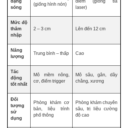
dạng
điểm (giống tia
(giống hình nón)
sóng
laser)
Mức độ
thâm
2 – 3 cm
Lên đến 12 cm
nhập
Năng
Trung bình – thấp
Cao
lượng
Tác
Mô mềm nông,
Mô sâu, gân, dây
động
cơ, điểm trigger
chằng, xương
tốt nhất
Đối
Phòng khám cơ
Phòng khám chuyên
tượng
bản, liệu trình
sâu, trị liệu cường
sử
phổ thông
độ cao
dụng