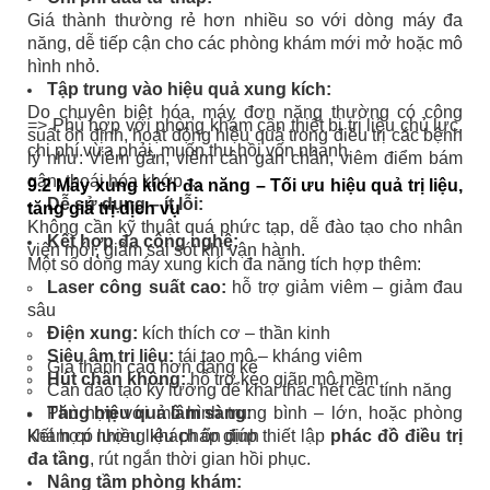
Giá thành thường rẻ hơn nhiều so với dòng máy đa
năng, dễ tiếp cận cho các phòng khám mới mở hoặc mô
hình nhỏ.
Tập trung vào hiệu quả xung kích:
Do chuyên biệt hóa, máy đơn năng thường có công
=> Phù hợp với phòng khám cần thiết bị trị liệu chủ lực,
suất ổn định, hoạt động hiệu quả trong điều trị các bệnh
chi phí vừa phải, muốn thu hồi vốn nhanh.
lý như:
Viêm gân, viêm cân gan chân, viêm điểm bám
gân, thoái hóa khớp,...
9.2 Máy xung kích đa năng – Tối ưu hiệu quả trị liệu,
Dễ sử dụng – ít lỗi:
tăng giá trị dịch vụ
Không cần kỹ thuật quá phức tạp, dễ đào tạo cho nhân
Kết hợp đa công nghệ:
viên mới, giảm sai sót khi vận hành.
Một số dòng máy xung kích đa năng tích hợp thêm:
Laser công suất cao:
hỗ trợ giảm viêm – giảm đau
sâu
Điện xung:
kích thích cơ – thần kinh
Siêu âm trị liệu:
tái tạo mô – kháng viêm
Giá thành cao hơn đáng kể
Hút chân không:
hỗ trợ kéo giãn mô mềm
Cần đào tạo kỹ lưỡng để khai thác hết các tính năng
Tăng hiệu quả lâm sàng:
Phù hợp với mô hình trung bình – lớn, hoặc phòng
Kết hợp nhiều liệu pháp giúp thiết lập
khám có lượng khách ổn định
phác đồ điều trị
đa tầng
, rút ngắn thời gian hồi phục.
Nâng tầm phòng khám: