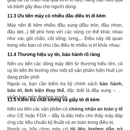
và tránh gây đau cho người dùng.
11.3 Ưu tiên máy có nhiều đầu điều trị đi kèm
Máy nên đi kèm nhiều đầu xung (đầu tròn, đầu nhọn,
đầu dẹt...) để phù hợp với các vùng cơ thể khác nhau
như vai, gót chân, cột sống, lưng,... Điều này rất quan
trọng nếu bạn có nhu cầu điều trị nhiều vị trí khác nhau.
11.4 Thương hiệu uy tín, bảo hành rõ ràng
Nên ưu tiên các dòng máy đến từ thương hiệu lớn, có
uy tín trên thị trường như một số sản phẩm hiện Huê Lợi
đang phân phối
Ngoài ra, bạn cần kiểm tra kỹ chính sách
bảo hành,
bảo trì, linh kiện thay thế
, đặc biệt là đầu xung – bộ
phận hao mòn thường xuyên.
11.5 Kiểm tra chất lượng và giấy tờ đi kèm
Nên ưu tiên các sản phẩm có
chứng nhận an toàn y tế
như CE hoặc FDA – đây là dấu hiệu cho thấy máy đáp
ứng các tiêu chuẩn kỹ thuật và an toàn trong điều trị.
Ngoài ra, hãy chọn máy có
tài liệu hướng dẫn sử