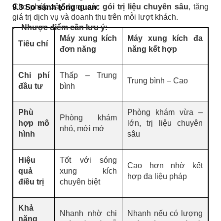
Cho phép xây dựng các
gói trị liệu chuyên sâu
, tăng
9.3 So sánh tổng quan:
giá trị dịch vụ và doanh thu trên mỗi lượt khách.
Nhược điểm cần lưu ý:
Máy xung kích
Máy xung kích đa
Tiêu chí
đơn năng
năng kết hợp
Chi phí
Thấp – Trung
Trung bình – Cao
đầu tư
bình
Phù
Phòng khám vừa –
Phòng khám
hợp mô
lớn, trị liệu chuyên
nhỏ, mới mở
hình
sâu
Hiệu
Tốt với sóng
Cao hơn nhờ kết
quả
xung kích
hợp đa liệu pháp
điều trị
chuyên biệt
Khả
Nhanh nhờ chi
Nhanh nếu có lượng
năng