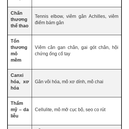
Chấn
Tennis elbow, viêm gân Achilles, viêm
thương
điểm bám gân
thể thao
Tổn
thương
Viêm cân gan chân, gai gót chân, hội
mô
chứng ống cổ tay
mềm
Canxi
hóa, xơ
Gân vôi hóa, mô xơ dính, mô chai
hóa
Thẩm
mỹ – da
Cellulite, mô mỡ cục bộ, sẹo co rút
liễu