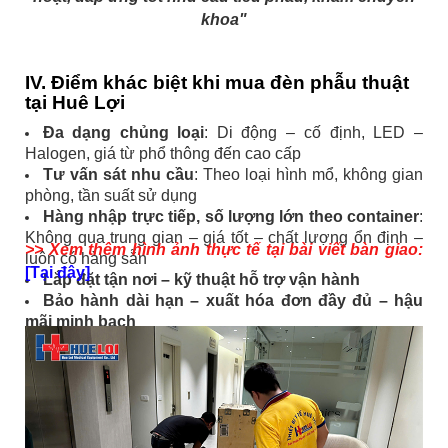
khoa"
IV. Điểm khác biệt khi mua đèn phẫu thuật
tại Huê Lợi
Đa dạng chủng loại
: Di động – cố định, LED –
Halogen, giá từ phổ thông đến cao cấp
Tư vấn sát nhu cầu
: Theo loại hình mổ, không gian
phòng, tần suất sử dụng
Hàng nhập trực tiếp, số lượng lớn theo container
:
Không qua trung gian – giá tốt – chất lượng ổn định –
>> Xem thêm hình ảnh thực tế tại bài viết bàn giao:
luôn có hàng sẵn
[Tại đây]
Lắp đặt tận nơi – kỹ thuật hỗ trợ vận hành
Bảo hành dài hạn – xuất hóa đơn đầy đủ – hậu
mãi minh bạch
Đã bàn giao cho nhiều phòng khám, trung tâm
tiểu phẫu, bệnh viện