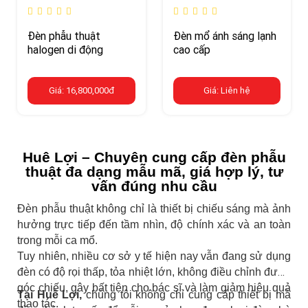
Đèn phẫu thuật
Đèn mổ ánh sáng lạnh
halogen di động
cao cấp
Giá: 16,800,000đ
Giá: Liên hệ
Huê Lợi – Chuyên cung cấp đèn phẫu
thuật đa dạng mẫu mã, giá hợp lý, tư
vấn đúng nhu cầu
Đèn phẫu thuật không chỉ là thiết bị chiếu sáng mà ảnh
hưởng trực tiếp đến tầm nhìn, độ chính xác và an toàn
trong mỗi ca mổ.
Tuy nhiên, nhiều cơ sở y tế hiện nay vẫn đang sử dụng
đèn có độ rọi thấp, tỏa nhiệt lớn, không điều chỉnh được
góc chiếu, gây bất tiện cho bác sĩ và làm giảm hiệu quả
Tại Huê Lợi,
chúng tôi không chỉ cung cấp thiết bị mà
thao tác.