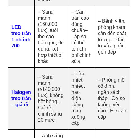
– Sáng
– Cần
mạnh
trần cao
– Bệnh viện,
(160.000
đúng
LED
phòng khám
Lux), tuổi
chuẩn–
treo trần
cần đèn chất
thọ cao–
Lắp sai
1 nhánh
lượng– Đầu
Lắp gọn, dễ
có thể
700
tư vừa phải,
dùng, kết
tốn chi
gọn đẹp
hợp thiết bị
phí chỉnh
khác
sửa
– Tỏa
– Sáng
nhiệt
– Phòng mổ
mạnh
nhiều,
cố định,
(≥140.000
Halogen
hao
ngân sách
Lux), không
treo trần
điện–
thấp– Cơ sở
hắt bóng–
– giá rẻ
Bóng
không yêu
Giá rẻ,
mau
cầu LED cao
chỉnh sáng
xuống
cấp
20 mức
cấp
– Ánh sáng