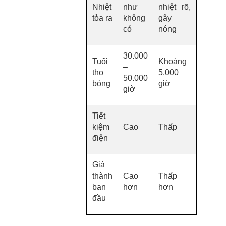
Nhiệt
như
nhiệt rõ,
tỏa ra
không
gây
có
nóng
30.000
Tuổi
Khoảng
–
thọ
5.000
50.000
bóng
giờ
giờ
Tiết
kiệm
Cao
Thấp
điện
Giá
thành
Cao
Thấp
ban
hơn
hơn
đầu