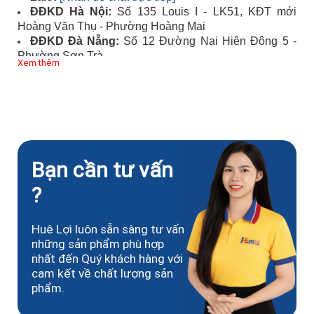
ĐĐKD Hà Nội:
Số 135 Louis I - LK51, KĐT mới
Hoàng Văn Thụ - Phường Hoàng Mai
ĐĐKD Đà Nẵng:
Số 12 Đường Nại Hiên Đông 5 -
Phường Sơn Trà
Xem thêm
ĐĐKD TP.HCM:
Số 449/55 Đường Trường Chinh -
Phường Tân Bình
Bạn cần tư vấn
?
Huê Lợi luôn sẵn sàng tư vấn
những sản phẩm phù hợp
nhất đến Quý khách hàng với
cam kết về chất lượng sản
phẩm.