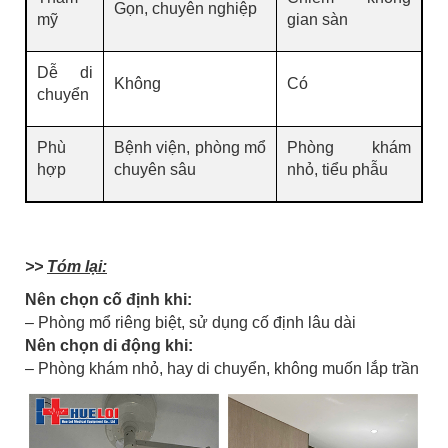
Gọn, chuyên nghiệp
mỹ
gian sàn
Dễ di
Không
Có
chuyển
Phù
Bệnh viện, phòng mổ
Phòng khám
hợp
chuyên sâu
nhỏ, tiểu phẫu
>>
Tóm lại:
Nên chọn cố định khi:
– Phòng mổ riêng biệt, sử dụng cố định lâu dài
Nên chọn di động khi:
– Phòng khám nhỏ, hay di chuyển, không muốn lắp trần