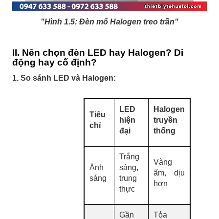
"Hình 1.5: Đèn mổ Halogen treo trần"
II. Nên chọn đèn LED hay Halogen? Di
động hay cố định?
1. So sánh LED và Halogen:
LED
Halogen
Tiêu
hiện
truyền
chí
đại
thống
Trắng
Vàng
Ánh
sáng,
ấm, dịu
sáng
trung
hơn
thực
Gần
Tỏa