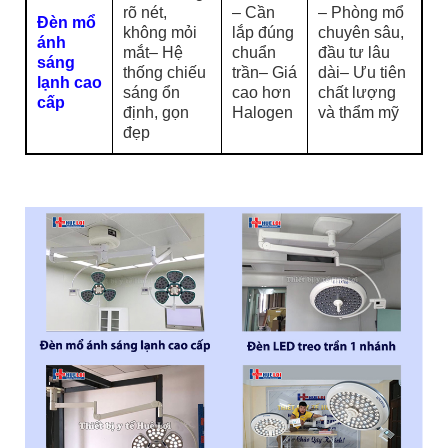
rõ nét,
– Cần
– Phòng mổ
Đèn mổ
không mỏi
lắp đúng
chuyên sâu,
ánh
mắt– Hệ
chuẩn
đầu tư lâu
sáng
thống chiếu
trần– Giá
dài– Ưu tiên
lạnh cao
sáng ổn
cao hơn
chất lượng
cấp
định, gọn
Halogen
và thẩm mỹ
đẹp