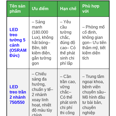
Tên sản
Phù hợp
Ưu điểm
Hạn chế
phẩm
với
– Sáng
– Yêu
mạnh
cầu
– Phòng mổ
LED
(180.000
tường
cố định,
treo
Lux), không
chắc,
không gian
tường 5
hắt bóng–
đúng độ
gọn– Ưu tiên
cánh
Bền, tiết
cao– Có
thẩm mỹ, tiết
(OSRAM
kiệm điện,
thể phát
kiệm diện
Đức)
gắn tường
sinh chi
tích
gọn
phí lắp
– Chiếu
– Cần
– Trung tâm
sáng đa
trần cao,
ngoại khoa,
hướng,
LED
vững
bệnh viện
chuẩn y tế–
treo trần
chắc–
chuyên sâu–
2 nhánh
2 nhánh
Có thể
Mô hình đầu
xoay linh
750/550
phát sinh
tư bài bản,
hoạt, nhiệt
chi phí
chuyên
độ màu tùy
thi công
nghiệp
chỉnh