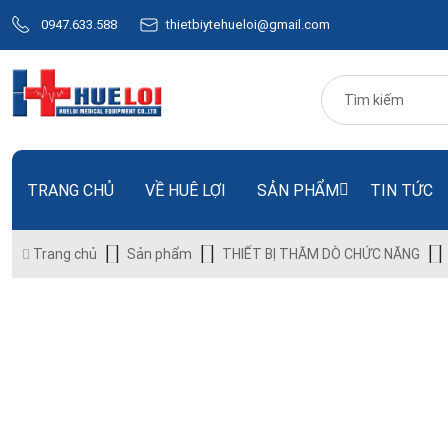
0947.633.588
thietbiytehueloi@gmail.com
TRANG CHỦ
VỀ HUÊ LỢI
SẢN PHẨM
TIN TỨC
Trang chủ
Sản phẩm
THIẾT BỊ THĂM DÒ CHỨC NĂNG