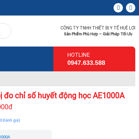
CÔNG TY TNHH THIẾT BỊ Y TẾ HUÊ LỢI
Sản Phẩm Phù Hợp – Giải Pháp Tối Ưu
HOTLINE
0947.633.588
bị đo chỉ số huyết động học AE1000A
000đ
(0 Đánh giá)
1000A