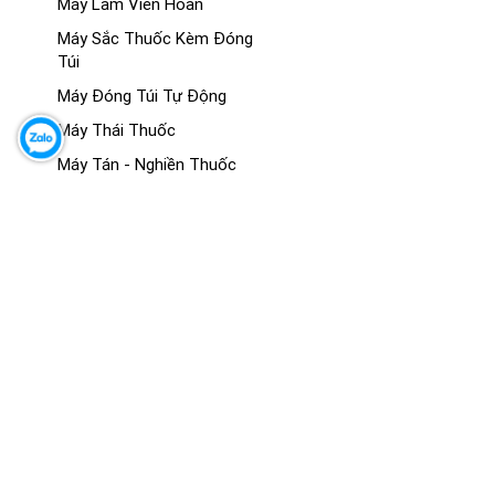
Máy Làm Viên Hoàn
Máy Sắc Thuốc Kèm Đóng
Túi
Máy Đóng Túi Tự Động
Máy Thái Thuốc
Máy Tán - Nghiền Thuốc
Máy Sấy Thuốc
MÔ HÌNH GIẢNG DẠY Y KHOA
Mô Hình Giải Phẫu
Mô Hình Hệ Cơ
Mô Hình Hệ Xương - Khớp
Mô Hình Giải Phẫu Các Cơ
Quan
Mô Hình Đông Y
Mô Hình Thực Hành - Kỹ