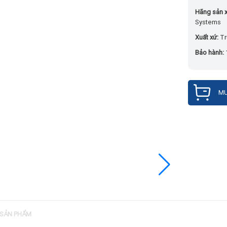
Hãng sản x
Systems
Xuất xứ:
Tr
Bảo hành:
MU
 SẢN PHẨM