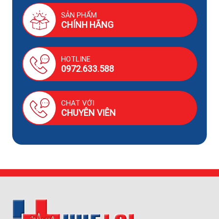
SẢN PHẨM
CHÍNH HÃNG
HOTLINE
0972.633.588
CHAT VỚI
CHUYÊN VIÊN