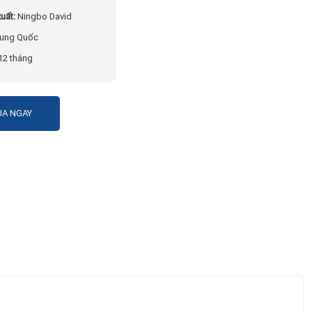
uất:
Ningbo David
ung Quốc
12 tháng
A NGAY