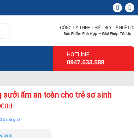
CÔNG TY TNHH THIẾT BỊ Y TẾ HUÊ LỢI
Sản Phẩm Phù Hợp – Giải Pháp Tối Ưu
HOTLINE
0947.633.588
 sưởi ấm an toàn cho trẻ sơ sinh
000đ
(0 Đánh giá)
N-9010