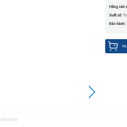
Hãng sản x
Xuất xứ:
Tr
Bảo hành:
MU
 SẢN PHẨM