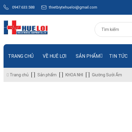
0947.633.588
thietbiytehueloi@gmail.com
TRANG CHỦ
VỀ HUÊ LỢI
SẢN PHẨM
TIN TỨC
Trang chủ
Sản phẩm
KHOA NHI
Giường Sưởi Ấm