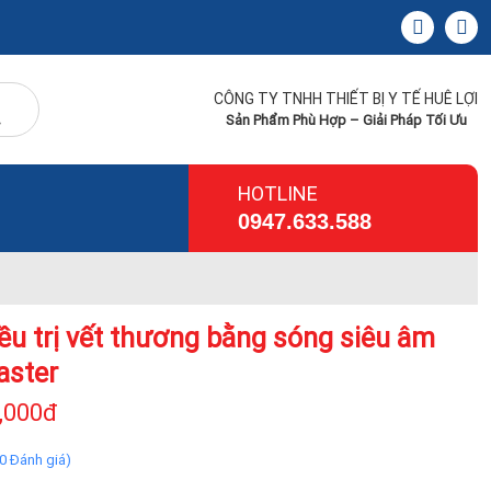
CÔNG TY TNHH THIẾT BỊ Y TẾ HUÊ LỢI
Sản Phẩm Phù Hợp – Giải Pháp Tối Ưu
HOTLINE
0947.633.588
ều trị vết thương bằng sóng siêu âm
aster
,000đ
(0 Đánh giá)