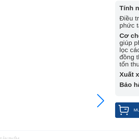
Tính 
Điều t
phức t
Cơ ch
giúp p
lọc cá
đồng t
tổn t
Xuất 
Bảo h
MU
 SẢN PHẨM