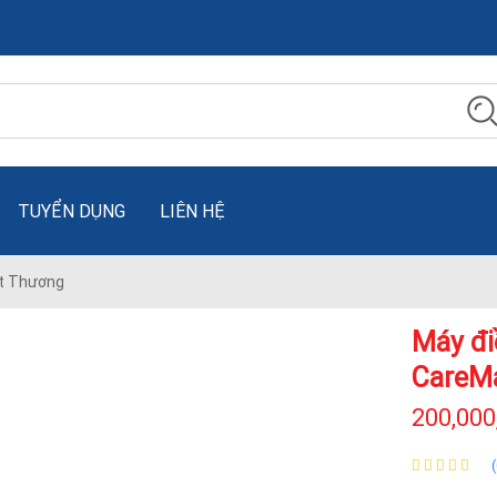
TUYỂN DỤNG
LIÊN HỆ
t Thương
Máy đi
CareM
200,000