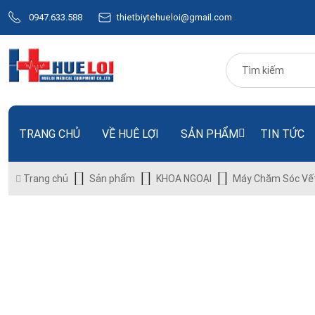
0947.633.588
thietbiytehueloi@gmail.com
TRANG CHỦ
VỀ HUÊ LỢI
SẢN PHẨM
TIN TỨC
Trang chủ
Sản phẩm
KHOA NGOẠI
Máy Chăm Sóc Vế