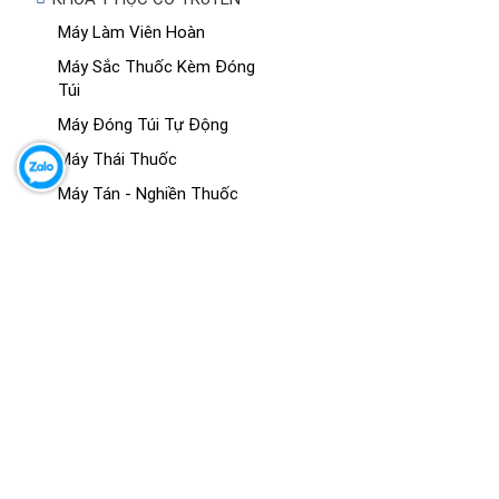
Máy Làm Viên Hoàn
Máy Sắc Thuốc Kèm Đóng
Túi
Máy Đóng Túi Tự Động
Máy Thái Thuốc
Máy Tán - Nghiền Thuốc
Máy Sấy Thuốc
MÔ HÌNH GIẢNG DẠY Y KHOA
Mô Hình Giải Phẫu
Mô Hình Hệ Cơ
Mô Hình Hệ Xương - Khớp
Mô Hình Giải Phẫu Các Cơ
Quan
Mô Hình Đông Y