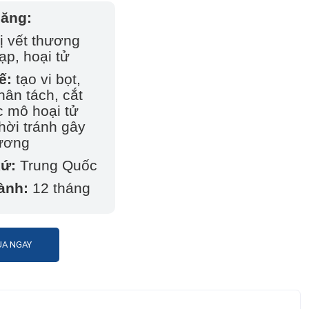
năng:
rị vết thương
ạp, hoại tử
ế:
tạo vi bọt,
hân tách, cắt
c mô hoại tử
hời tránh gây
hương
xứ:
Trung Quốc
ành:
12 tháng
A NGAY