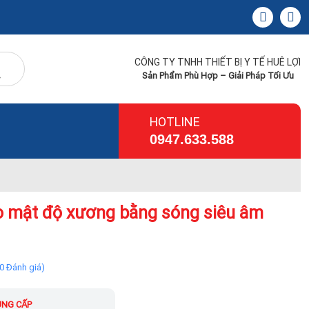
CÔNG TY TNHH THIẾT BỊ Y TẾ HUÊ LỢI
Sản Phẩm Phù Hợp – Giải Pháp Tối Ưu
HOTLINE
0947.633.588
 mật độ xương bằng sóng siêu âm
(0 Đánh giá)
NG CẤP