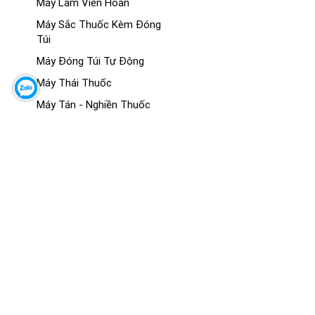
Máy Làm Viên Hoàn
Máy Sắc Thuốc Kèm Đóng
Túi
Máy Đóng Túi Tự Động
Máy Thái Thuốc
Máy Tán - Nghiền Thuốc
Máy Sấy Thuốc
MÔ HÌNH GIẢNG DẠY Y KHOA
Mô Hình Giải Phẫu
Mô Hình Hệ Cơ
Mô Hình Hệ Xương - Khớp
Mô Hình Giải Phẫu Các Cơ
Quan
Mô Hình Đông Y
Mô Hình Thực Hành - Kỹ