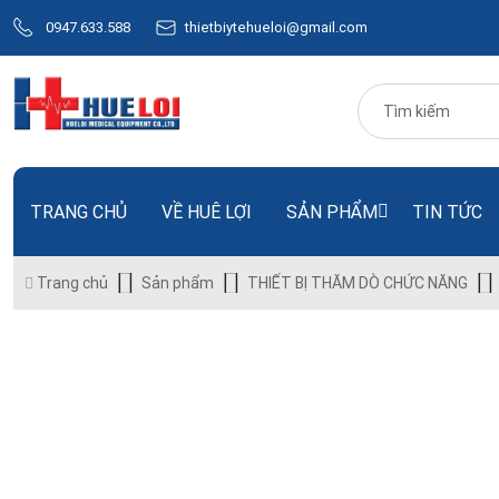
0947.633.588
thietbiytehueloi@gmail.com
TRANG CHỦ
VỀ HUÊ LỢI
SẢN PHẨM
TIN TỨC
Trang chủ
Sản phẩm
THIẾT BỊ THĂM DÒ CHỨC NĂNG