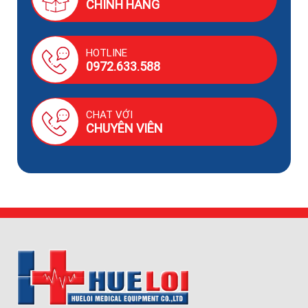
CHÍNH HÃNG
HOTLINE
0972.633.588
CHAT VỚI
CHUYÊN VIÊN