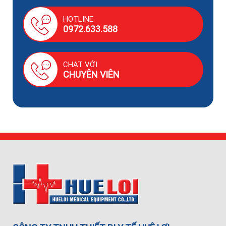
HOTLINE
0972.633.588
CHAT VỚI
CHUYÊN VIÊN