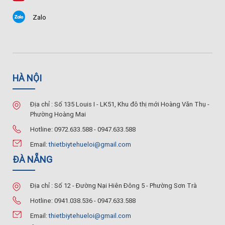
Zalo
HÀ NỘI
Địa chỉ : Số 135 Louis I - LK51, Khu đô thị mới Hoàng Văn Thụ -
Phường Hoàng Mai
Hotline: 0972.633.588 - 0947.633.588
Email:
thietbiytehueloi@gmail.com
ĐÀ NẴNG
Địa chỉ : Số 12 - Đường Nại Hiên Đông 5 - Phường Sơn Trà
Hotline: 0941.038.536 - 0947.633.588
Email:
thietbiytehueloi@gmail.com