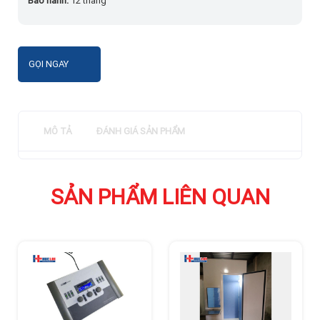
Bảo hành:
12 tháng
GỌI NGAY
MÔ TẢ
ĐÁNH GIÁ SẢN PHẨM
SẢN PHẨM LIÊN QUAN