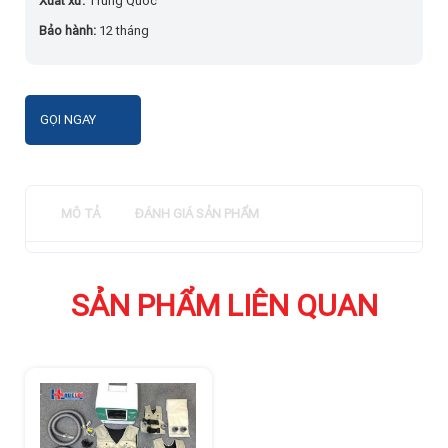
Xuất xứ:
Trung Quốc
Bảo hành:
12 tháng
GỌI NGAY
MÔ TẢ
ĐÁNH GIÁ SẢN PHẨM
SẢN PHẨM LIÊN QUAN