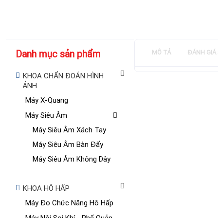
Danh mục sản phẩm
MÔ TẢ
ĐÁNH GIÁ
KHOA CHẨN ĐOÁN HÌNH
ẢNH
Máy X-Quang
Máy Siêu Âm
Máy Siêu Âm Xách Tay
Máy Siêu Âm Bàn Đẩy
Máy Siêu Âm Không Dây
KHOA HÔ HẤP
Máy Đo Chức Năng Hô Hấp
Máy Nội Soi Khí - Phế Quản