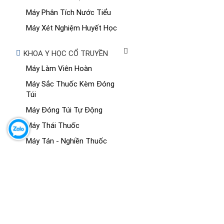
Máy Phân Tích Nước Tiểu
Máy Xét Nghiệm Huyết Học
KHOA Y HỌC CỔ TRUYỀN
Máy Làm Viên Hoàn
Máy Sắc Thuốc Kèm Đóng
Túi
Máy Đóng Túi Tự Động
Máy Thái Thuốc
Máy Tán - Nghiền Thuốc
Máy Sấy Thuốc
MÔ HÌNH GIẢNG DẠY Y KHOA
Mô Hình Giải Phẫu
Mô Hình Hệ Cơ