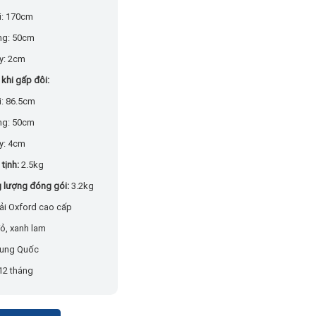
i: 170cm
ng: 50cm
y: 2cm
 khi gấp đôi:
i: 86.5cm
ng: 50cm
y: 4cm
tịnh:
2.5kg
 lượng đóng gói:
3.2kg
ải Oxford cao cấp
ỏ, xanh lam
ung Quốc
12 tháng