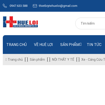
0947.633.588
thietbiytehueloi@gmail.com
TRANG CHỦ
VỀ HUÊ LỢI
SẢN PHẨM
TIN TỨC
Trang chủ
Sản phẩm
NỘI THẤT Y TẾ
Xe - Cáng Cứu 