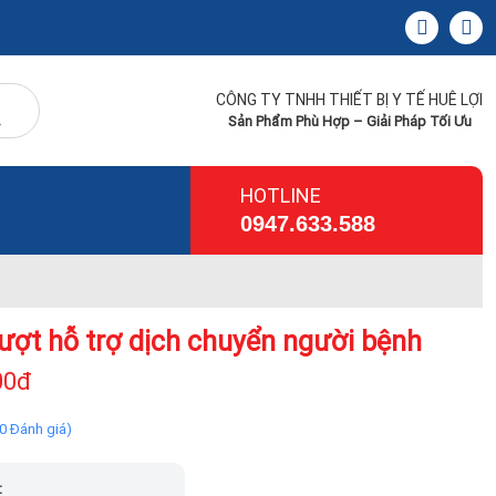
CÔNG TY TNHH THIẾT BỊ Y TẾ HUÊ LỢI
Sản Phẩm Phù Hợp – Giải Pháp Tối Ưu
HOTLINE
0947.633.588
ượt hỗ trợ dịch chuyển người bệnh
00đ
(0 Đánh giá)
: