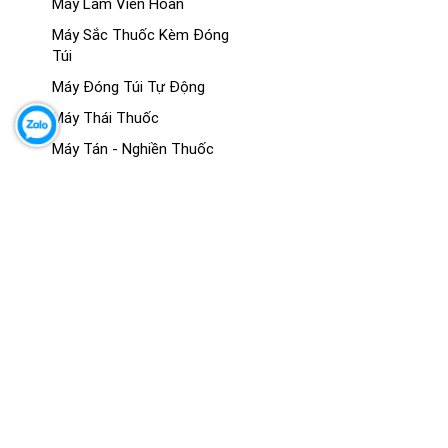
Máy Làm Viên Hoàn
Máy Sắc Thuốc Kèm Đóng
Túi
Máy Đóng Túi Tự Động
Máy Thái Thuốc
Máy Tán - Nghiền Thuốc
Máy Sấy Thuốc
MÔ HÌNH GIẢNG DẠY Y KHOA
Mô Hình Giải Phẫu
Mô Hình Hệ Cơ
Mô Hình Hệ Xương - Khớp
Mô Hình Giải Phẫu Các Cơ
Quan
Mô Hình Đông Y
Mô Hình Thực Hành - Kỹ