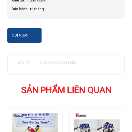
Xuất xứ:
Trung Quốc
Bảo hành
: 12 tháng
GỌI NGAY
MÔ TẢ
ĐÁNH GIÁ SẢN PHẨM
SẢN PHẨM LIÊN QUAN