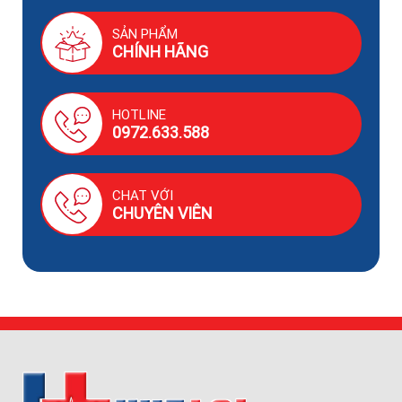
SẢN PHẨM
CHÍNH HÃNG
HOTLINE
0972.633.588
CHAT VỚI
CHUYÊN VIÊN