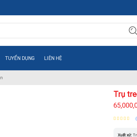
TUYỂN DỤNG
LIÊN HỆ
ần
Trụ tr
65,000,
Xuất xứ:
Tr