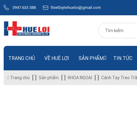
0947.633.588
thietbiytehueloi@gmail.com
TRANG CHỦ
VỀ HUÊ LỢI
SẢN PHẨM
TIN TỨC
Trang chủ
Sản phẩm
KHOA NGOẠI
Cánh Tay Treo Tr