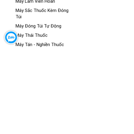
Máy Làm Viên Hoàn
Máy Sắc Thuốc Kèm Đóng
Túi
Máy Đóng Túi Tự Động
Máy Thái Thuốc
Máy Tán - Nghiền Thuốc
Máy Sấy Thuốc
MÔ HÌNH GIẢNG DẠY Y KHOA
Mô Hình Giải Phẫu
Mô Hình Hệ Cơ
Mô Hình Hệ Xương - Khớp
Mô Hình Giải Phẫu Các Cơ
Quan
Mô Hình Đông Y
Mô Hình Thực Hành - Kỹ