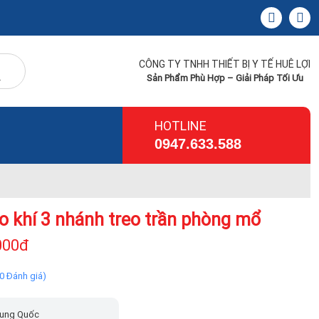
CÔNG TY TNHH THIẾT BỊ Y TẾ HUÊ LỢI
Sản Phẩm Phù Hợp – Giải Pháp Tối Ưu
HOTLINE
0947.633.588
eo khí 3 nhánh treo trần phòng mổ
000đ
(0 Đánh giá)
ung Quốc