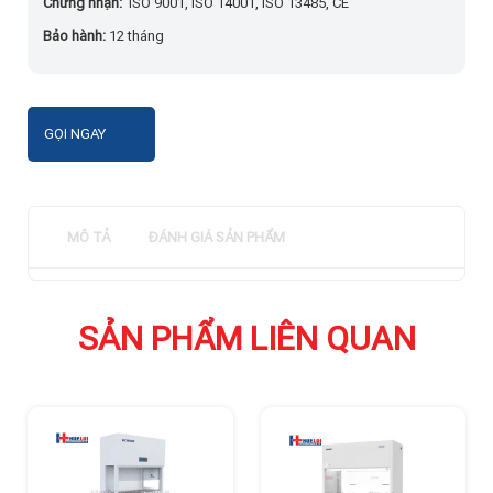
Chứng nhận:
ISO 9001, ISO 14001, ISO 13485, CE
Bảo hành:
12 tháng
GỌI NGAY
MÔ TẢ
ĐÁNH GIÁ SẢN PHẨM
SẢN PHẨM LIÊN QUAN