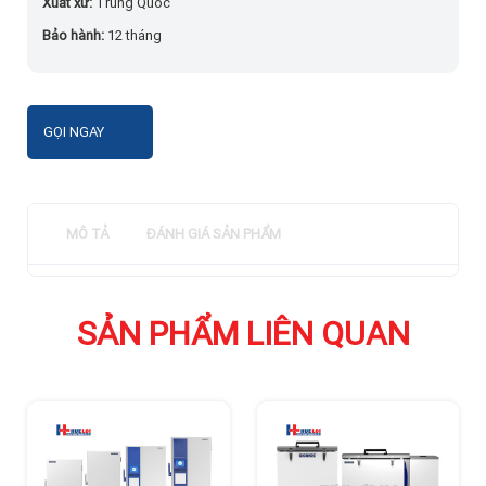
Xuất xứ:
Trung Quốc
Bảo hành:
12 tháng
GỌI NGAY
MÔ TẢ
ĐÁNH GIÁ SẢN PHẨM
SẢN PHẨM LIÊN QUAN