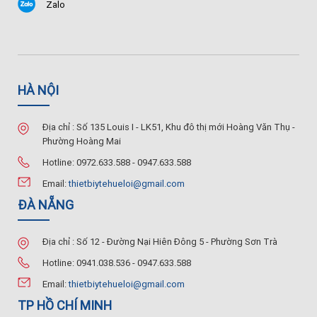
Zalo
HÀ NỘI
Địa chỉ : Số 135 Louis I - LK51, Khu đô thị mới Hoàng Văn Thụ -
Phường Hoàng Mai
Hotline: 0972.633.588 - 0947.633.588
Email:
thietbiytehueloi@gmail.com
ĐÀ NẴNG
Địa chỉ : Số 12 - Đường Nại Hiên Đông 5 - Phường Sơn Trà
Hotline: 0941.038.536 - 0947.633.588
Email:
thietbiytehueloi@gmail.com
TP HỒ CHÍ MINH