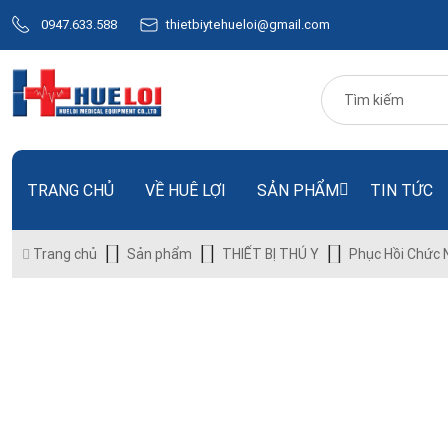
0947.633.588
thietbiytehueloi@gmail.com
TRANG CHỦ
VỀ HUÊ LỢI
SẢN PHẨM
TIN TỨC
Trang chủ
Sản phẩm
THIẾT BỊ THÚ Y
Phục Hồi Chức 