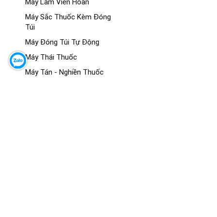
Máy Làm Viên Hoàn
Máy Sắc Thuốc Kèm Đóng
Túi
Máy Đóng Túi Tự Động
Máy Thái Thuốc
Máy Tán - Nghiền Thuốc
Máy Sấy Thuốc
MÔ HÌNH GIẢNG DẠY Y KHOA
Mô Hình Giải Phẫu
Mô Hình Hệ Cơ
Mô Hình Hệ Xương - Khớp
Mô Hình Giải Phẫu Các Cơ
Quan
Mô Hình Đông Y
Mô Hình Thực Hành - Kỹ