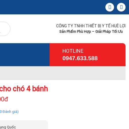
CÔNG TY TNHH THIẾT BỊ Y TẾ HUÊ LỢI
Sản Phẩm Phù Hợp – Giải Pháp Tối Ưu
HOTLINE
0947.633.588
 cho chó 4 bánh
00đ
(0 Đánh giá)
ung Quốc