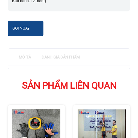
Bảo hành:
12 tháng
GỌI NGAY
MÔ TẢ
ĐÁNH GIÁ SẢN PHẨM
SẢN PHẨM LIÊN QUAN