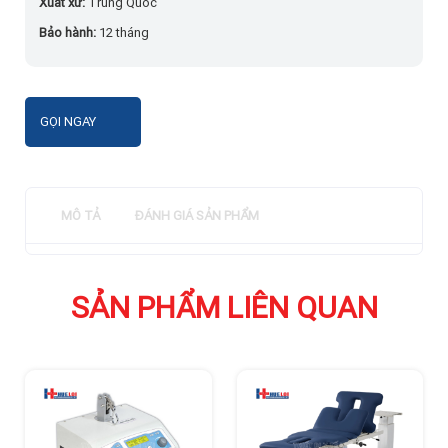
Xuất xứ:
Trung Quốc
Bảo hành:
12 tháng
GỌI NGAY
MÔ TẢ
ĐÁNH GIÁ SẢN PHẨM
SẢN PHẨM LIÊN QUAN