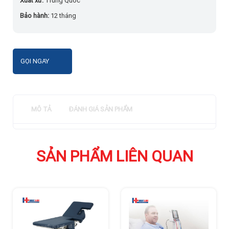
Xuất xứ:
Trung Quốc
Bảo hành:
12 tháng
GỌI NGAY
MÔ TẢ
ĐÁNH GIÁ SẢN PHẨM
SẢN PHẨM LIÊN QUAN