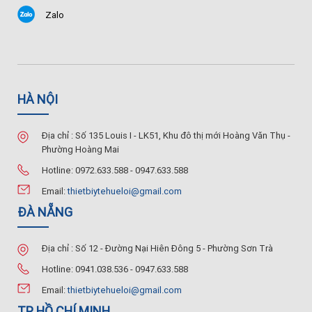
Zalo
HÀ NỘI
Địa chỉ : Số 135 Louis I - LK51, Khu đô thị mới Hoàng Văn Thụ -
Phường Hoàng Mai
Hotline: 0972.633.588 - 0947.633.588
Email:
thietbiytehueloi@gmail.com
ĐÀ NẴNG
Địa chỉ : Số 12 - Đường Nại Hiên Đông 5 - Phường Sơn Trà
Hotline: 0941.038.536 - 0947.633.588
Email:
thietbiytehueloi@gmail.com
TP HỒ CHÍ MINH