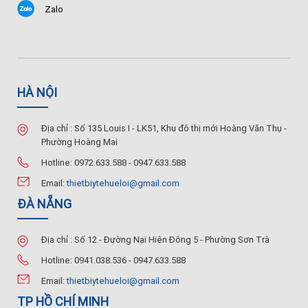
Zalo
HÀ NỘI
Địa chỉ : Số 135 Louis I - LK51, Khu đô thị mới Hoàng Văn Thụ -
Phường Hoàng Mai
Hotline: 0972.633.588 - 0947.633.588
Email:
thietbiytehueloi@gmail.com
ĐÀ NẴNG
Địa chỉ : Số 12 - Đường Nại Hiên Đông 5 - Phường Sơn Trà
Hotline: 0941.038.536 - 0947.633.588
Email:
thietbiytehueloi@gmail.com
TP HỒ CHÍ MINH