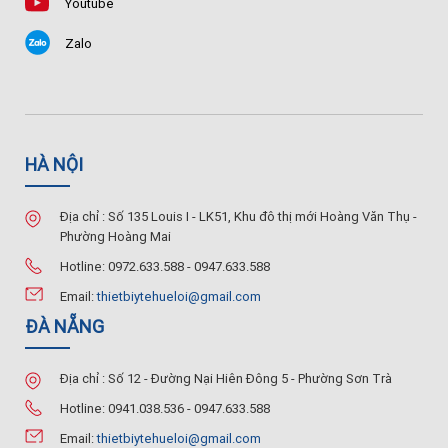
Youtube
Zalo
HÀ NỘI
Địa chỉ : Số 135 Louis I - LK51, Khu đô thị mới Hoàng Văn Thụ -
Phường Hoàng Mai
Hotline: 0972.633.588 - 0947.633.588
Email:
thietbiytehueloi@gmail.com
ĐÀ NẴNG
Địa chỉ : Số 12 - Đường Nại Hiên Đông 5 - Phường Sơn Trà
Hotline: 0941.038.536 - 0947.633.588
Email:
thietbiytehueloi@gmail.com