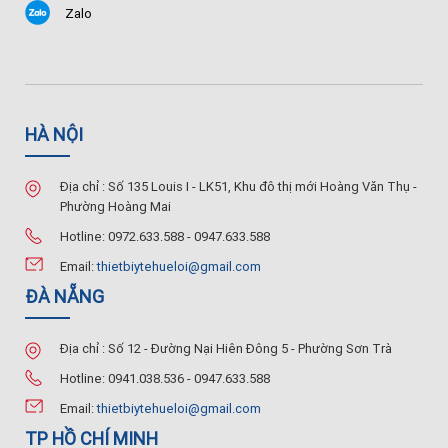
Zalo
HÀ NỘI
Địa chỉ : Số 135 Louis I - LK51, Khu đô thị mới Hoàng Văn Thụ -
Phường Hoàng Mai
Hotline: 0972.633.588 - 0947.633.588
Email:
thietbiytehueloi@gmail.com
ĐÀ NẴNG
Địa chỉ : Số 12 - Đường Nại Hiên Đông 5 - Phường Sơn Trà
Hotline: 0941.038.536 - 0947.633.588
Email:
thietbiytehueloi@gmail.com
TP HỒ CHÍ MINH