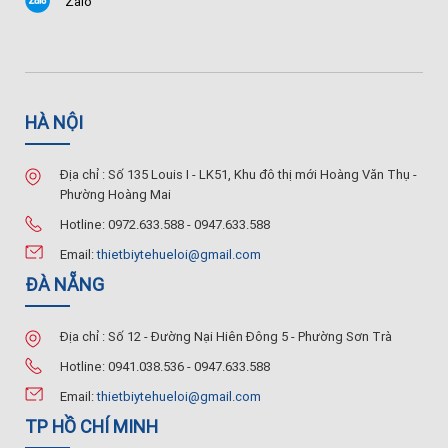
Zalo
HÀ NỘI
Địa chỉ : Số 135 Louis I - LK51, Khu đô thị mới Hoàng Văn Thụ -
Phường Hoàng Mai
Hotline: 0972.633.588 - 0947.633.588
Email:
thietbiytehueloi@gmail.com
ĐÀ NẴNG
Địa chỉ : Số 12 - Đường Nại Hiên Đông 5 - Phường Sơn Trà
Hotline: 0941.038.536 - 0947.633.588
Email:
thietbiytehueloi@gmail.com
TP HỒ CHÍ MINH