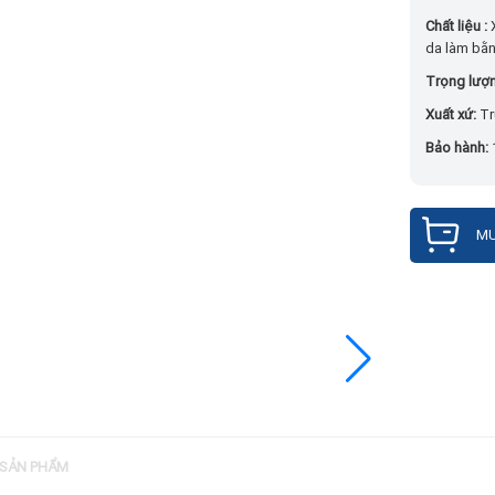
Chất liệu :
da làm bằn
Trọng lượ
Xuất xứ:
Tr
Bảo hành:
MU
 SẢN PHẨM