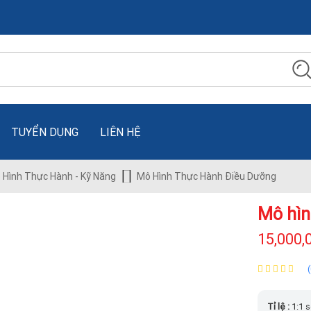
TUYỂN DỤNG
LIÊN HỆ
 Hình Thực Hành - Kỹ Năng
Mô Hình Thực Hành Điều Dưỡng
Mô hìn
15,000,
Tỉ lệ :
1:1 s