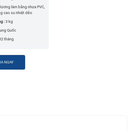
Xương làm bằng nhựa PVC,
g cao su nhiệt dẻo
ng :
3 kg
ung Quốc
12 tháng
A NGAY