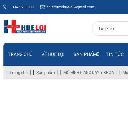
0947.633.588
thietbiytehueloi@gmail.com
TRANG CHỦ
VỀ HUÊ LỢI
SẢN PHẨM
TIN TỨC
Trang chủ
Sản phẩm
MÔ HÌNH GIẢNG DẠY Y KHOA
Mô