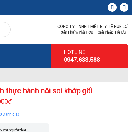
CÔNG TY TNHH THIẾT BỊ Y TẾ HUÊ LỢI
Sản Phẩm Phù Hợp – Giải Pháp Tối Ưu
HOTLINE
0947.633.588
h thực hành nội soi khớp gối
000đ
(0 Đánh giá)
o với người thật