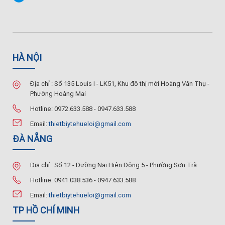
HÀ NỘI
Địa chỉ : Số 135 Louis I - LK51, Khu đô thị mới Hoàng Văn Thụ -
Phường Hoàng Mai
Hotline: 0972.633.588 - 0947.633.588
Email:
thietbiytehueloi@gmail.com
ĐÀ NẴNG
Địa chỉ : Số 12 - Đường Nại Hiên Đông 5 - Phường Sơn Trà
Hotline: 0941.038.536 - 0947.633.588
Email:
thietbiytehueloi@gmail.com
TP HỒ CHÍ MINH