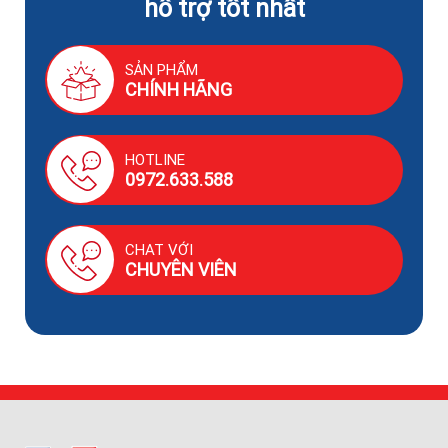
hỗ trợ tốt nhất
SẢN PHẨM
CHÍNH HÃNG
HOTLINE
0972.633.588
CHAT VỚI
CHUYÊN VIÊN