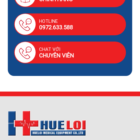
HOTLINE
0972.633.588
CHAT VỚI
CHUYÊN VIÊN