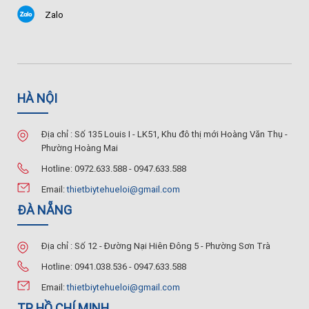
Zalo
HÀ NỘI
Địa chỉ : Số 135 Louis I - LK51, Khu đô thị mới Hoàng Văn Thụ -
Phường Hoàng Mai
Hotline: 0972.633.588 - 0947.633.588
Email:
thietbiytehueloi@gmail.com
ĐÀ NẴNG
Địa chỉ : Số 12 - Đường Nại Hiên Đông 5 - Phường Sơn Trà
Hotline: 0941.038.536 - 0947.633.588
Email:
thietbiytehueloi@gmail.com
TP HỒ CHÍ MINH