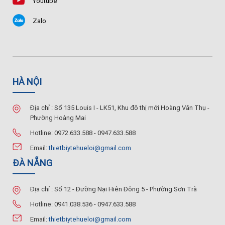
Youtube
Zalo
HÀ NỘI
Địa chỉ : Số 135 Louis I - LK51, Khu đô thị mới Hoàng Văn Thụ -
Phường Hoàng Mai
Hotline: 0972.633.588 - 0947.633.588
Email:
thietbiytehueloi@gmail.com
ĐÀ NẴNG
Địa chỉ : Số 12 - Đường Nại Hiên Đông 5 - Phường Sơn Trà
Hotline: 0941.038.536 - 0947.633.588
Email:
thietbiytehueloi@gmail.com