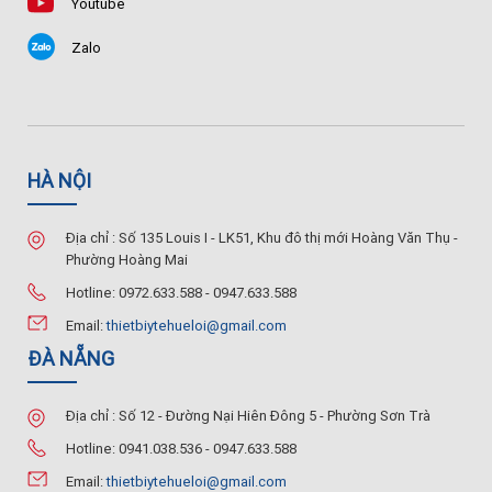
Youtube
Zalo
HÀ NỘI
Địa chỉ : Số 135 Louis I - LK51, Khu đô thị mới Hoàng Văn Thụ -
Phường Hoàng Mai
Hotline: 0972.633.588 - 0947.633.588
Email:
thietbiytehueloi@gmail.com
ĐÀ NẴNG
Địa chỉ : Số 12 - Đường Nại Hiên Đông 5 - Phường Sơn Trà
Hotline: 0941.038.536 - 0947.633.588
Email:
thietbiytehueloi@gmail.com