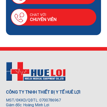
CHAT VỚI
CHUYÊN VIÊN
CÔNG TY TNHH THIẾT BỊ Y TẾ HUÊ LỢI
MST/ĐKKD/QĐTL: 0700786967
Giám đốc: Hoàng Minh Lợi