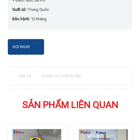
+ Đệm: Bọc da PU
Xuất xứ:
Trung Quốc
Bảo hành:
12 tháng
GỌI NGAY
MÔ TẢ
ĐÁNH GIÁ SẢN PHẨM
SẢN PHẨM LIÊN QUAN